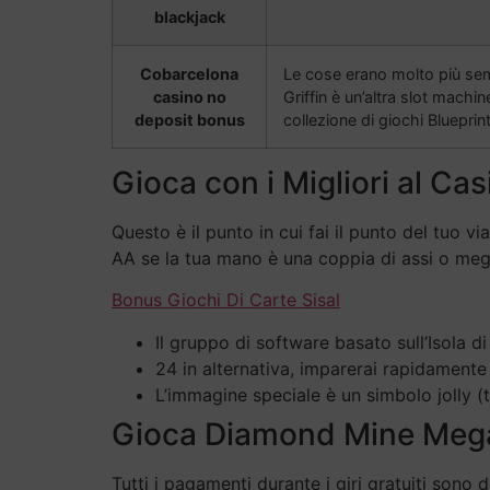
blackjack
Cobarcelona
Le cose erano molto più semp
casino no
Griffin è un’altra slot machi
deposit bonus
collezione di giochi Blueprint
Gioca con i Migliori al Ca
Questo è il punto in cui fai il punto del tuo 
AA se la tua mano è una coppia di assi o megl
Bonus Giochi Di Carte Sisal
Il gruppo di software basato sull’Isola di
24 in alternativa, imparerai rapidamente
L’immagine speciale è un simbolo jolly 
Gioca Diamond Mine Mega
Tutti i pagamenti durante i giri gratuiti sono 