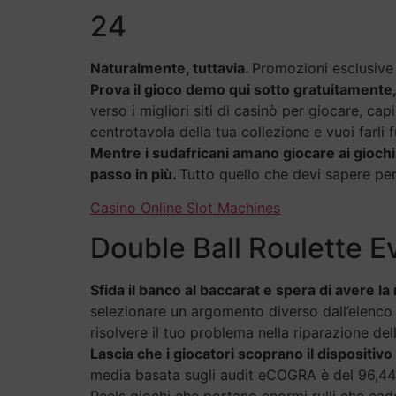
24
Naturalmente, tuttavia.
Promozioni esclusive 
Prova il gioco demo qui sotto gratuitamente
verso i migliori siti di casinò per giocare, ca
centrotavola della tua collezione e vuoi farli
Mentre i sudafricani amano giocare ai giochi 
passo in più.
Tutto quello che devi sapere per 
Casino Online Slot Machines
Double Ball Roulette E
Sfida il banco al baccarat e spera di avere l
selezionare un argomento diverso dall’elenco s
risolvere il tuo problema nella riparazione dell
Lascia che i giocatori scoprano il dispositi
media basata sugli audit eCOGRA è del 96,44%,
Reels giochi che portano enormi rulli che cad