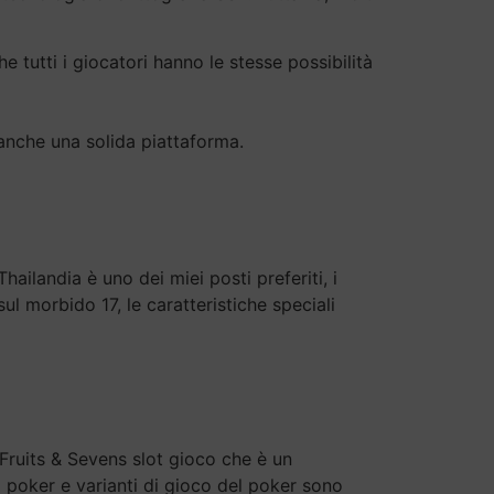
 tutti i giocatori hanno le stesse possibilità
è anche una solida piattaforma.
ailandia è uno dei miei posti preferiti, i
l morbido 17, le caratteristiche speciali
 Fruits & Sevens slot gioco che è un
i poker e varianti di gioco del poker sono