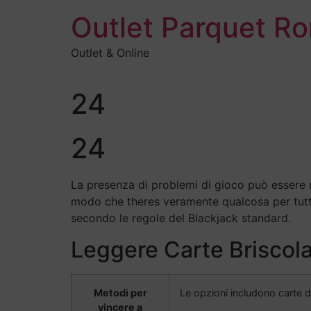
Outlet Parquet R
Outlet & Online
24
24
La presenza di problemi di gioco può essere r
modo che theres veramente qualcosa per tutti i
secondo le regole del Blackjack standard.
Leggere Carte Briscol
Metodi per
Le opzioni includono carte di
vincere a