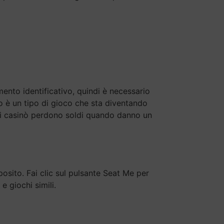
nto identificativo, quindi è necessario
to è un tipo di gioco che sta diventando
e i casinò perdono soldi quando danno un
sito. Fai clic sul pulsante Seat Me per
 giochi simili.