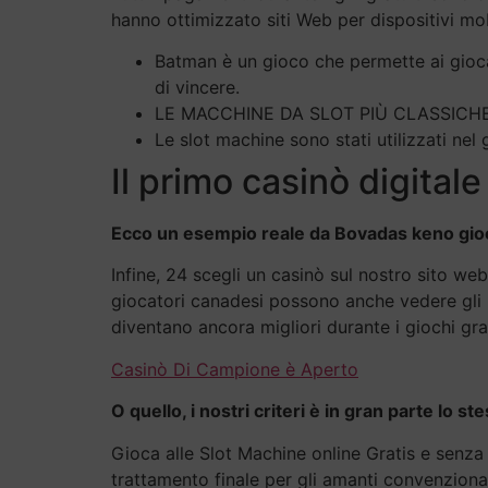
hanno ottimizzato siti Web per dispositivi mob
Batman è un gioco che permette ai giocato
di vincere.
LE MACCHINE DA SLOT PIÙ CLASSICH
Le slot machine sono stati utilizzati nel
Il primo casinò digitale 
Ecco un esempio reale da Bovadas keno gioco
Infine, 24 scegli un casinò sul nostro sito we
giocatori canadesi possono anche vedere gli ul
diventano ancora migliori durante i giochi grat
Casinò Di Campione è Aperto
O quello, i nostri criteri è in gran parte lo st
Gioca alle Slot Machine online Gratis e senza 
trattamento finale per gli amanti convenzional