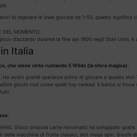
ili.
ri di regolare le linee giocate da 1-50, questo significa che
E DEL MOMENTO.
 gioco d’azzardo durante la fine del 1800 negli Stati Uniti, 
in Italia
, che viene vinto ruotando 5 Wilds (la sfera magica).
b. Ho avuto grandi speranze prima di giocare a questo slot-Th
timi giochi così come quelli top-ranked. Il banco si trova su
uiti.
esso.
limiti. Gioco briscola carte novomatic ha sviluppato gratis
i delle macchine di frutta classici, slot mega spin. Giochi d