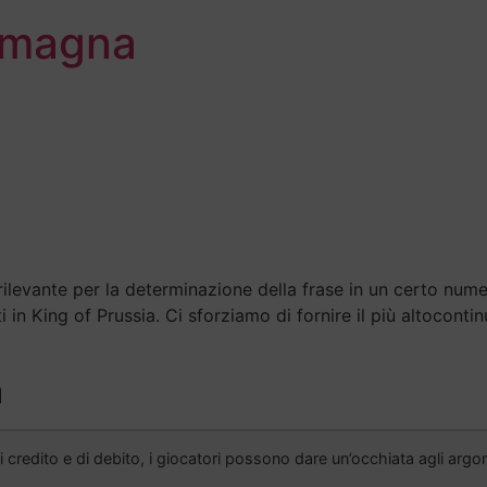
omagna
ilevante per la determinazione della frase in un certo nume
n King of Prussia. Ci sforziamo di fornire il più altoconti
a
 credito e di debito, i giocatori possono dare un’occhiata agli argom