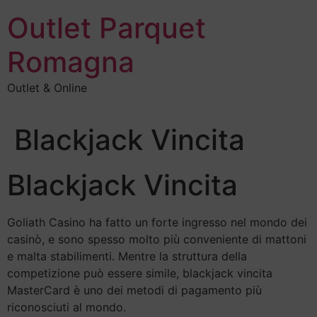
Outlet Parquet
Romagna
Outlet & Online
Blackjack Vincita
Blackjack Vincita
Goliath Casino ha fatto un forte ingresso nel mondo dei
casinò, e sono spesso molto più conveniente di mattoni
e malta stabilimenti. Mentre la struttura della
competizione può essere simile, blackjack vincita
MasterCard è uno dei metodi di pagamento più
riconosciuti al mondo.