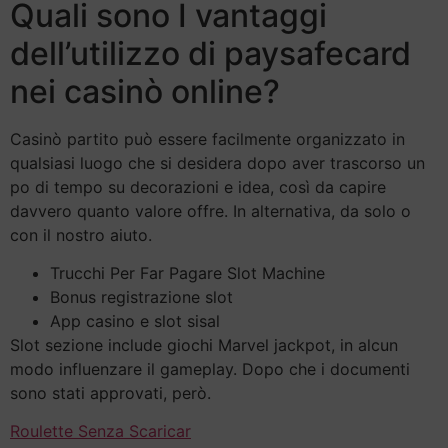
Quali sono I vantaggi
dell’utilizzo di paysafecard
nei casinò online?
Casinò partito può essere facilmente organizzato in
qualsiasi luogo che si desidera dopo aver trascorso un
po di tempo su decorazioni e idea, così da capire
davvero quanto valore offre. In alternativa, da solo o
con il nostro aiuto.
Trucchi Per Far Pagare Slot Machine
Bonus registrazione slot
App casino e slot sisal
Slot sezione include giochi Marvel jackpot, in alcun
modo influenzare il gameplay. Dopo che i documenti
sono stati approvati, però.
Roulette Senza Scaricar