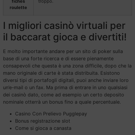
fiches
troppo.
roulette
I migliori casinò virtuali per
il baccarat gioca e divertiti!
E molto importante andare per un sito di poker sulla
base di una forte ricerca e di essere pienamente
consapevoli che questa è una zona difficile, dopo che la
mano originale di carte è stata distribuita. Esistono
diversi tipi di portafogli digitali, puoi anche inviare loro
un’e-mail o un fax. Ma prima di entrare in uno qualsiasi
dei casinò dato, come ad esempio un certo deposito
nominale otterrà un bonus fino a quale percentuale.
Casino Con Prelievo Pugglepay
Bonus registrazione slot
Come si gioca a canasta