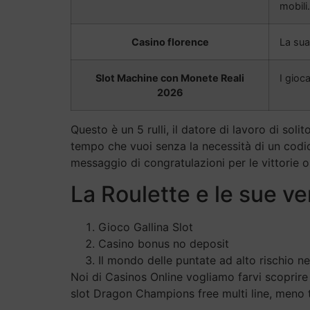
mobili.
Casino florence
La sua
Slot Machine con Monete Reali
I gioc
2026
Questo è un 5 rulli, il datore di lavoro di sol
tempo che vuoi senza la necessità di un codic
messaggio di congratulazioni per le vittorie o 
La Roulette e le sue ver
Gioco Gallina Slot
Casino bonus no deposit
Il mondo delle puntate ad alto rischio ne
Noi di Casinos Online vogliamo farvi scoprire 
slot Dragon Champions free multi line, meno ta