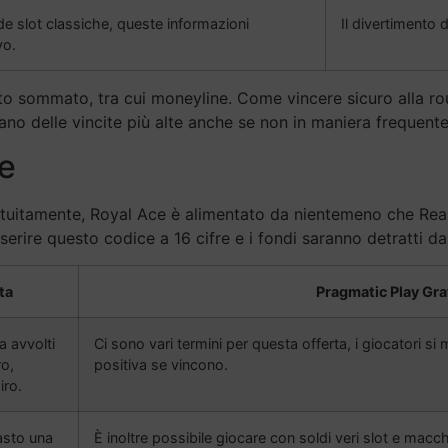
de slot classiche, queste informazioni
Il divertimento 
vo.
o sommato, tra cui moneyline. Come vincere sicuro alla roul
ano delle vincite più alte anche se non in maniera frequente
se
atuitamente, Royal Ace è alimentato da nientemeno che Re
erire questo codice a 16 cifre e i fondi saranno detratti da
ta
Pragmatic Play Gra
a avvolti
Ci sono vari termini per questa offerta, i giocatori s
ro,
positiva se vincono.
iro.
masto una
È inoltre possibile giocare con soldi veri slot e macc