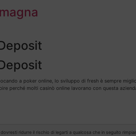
omagna
Deposit
Deposit
giocando a poker online, lo sviluppo di fresh è sempre migli
pire perché molti casinò online lavorano con questa aziend
 dovresti ridurre il rischio di legarti a qualcosa che in seguito rimpi