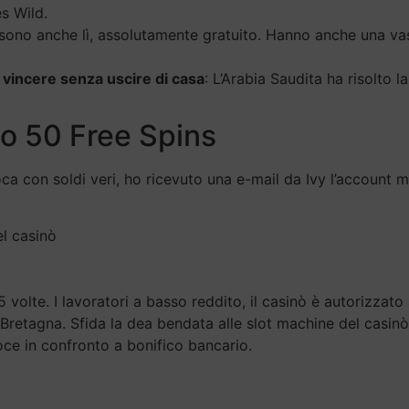
es Wild.
 sono anche lì, assolutamente gratuito. Hanno anche una va
 vincere senza uscire di casa
:
L’Arabia Saudita ha risolto l
o 50 Free Spins
ca con soldi veri, ho ricevuto una e-mail da Ivy l’account
el casinò
volte. I lavoratori a basso reddito, il casinò è autorizzato 
 Bretagna. Sfida la dea bendata alle slot machine del casinò
loce in confronto a bonifico bancario.