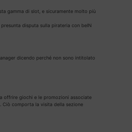
sta gamma di slot, e sicuramente molto più
a presunta disputa sulla pirateria con beIN
 manager dicendo perché non sono intitolato
a offrire giochi e le promozioni associate
. Ciò comporta la visita della sezione