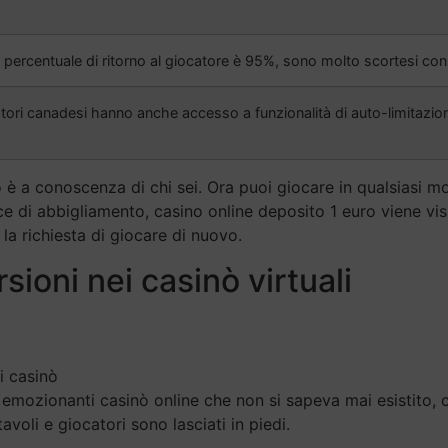
 percentuale di ritorno al giocatore è 95%, sono molto scortesi con i
atori canadesi hanno anche accesso a funzionalità di auto-limitazion
ito è a conoscenza di chi sei. Ora puoi giocare in qualsiasi m
e di abbigliamento, casino online deposito 1 euro viene vi
la richiesta di giocare di nuovo.
sioni nei casinò virtuali
i casinò
emozionanti casinò online che non si sapeva mai esistito, c
voli e giocatori sono lasciati in piedi.