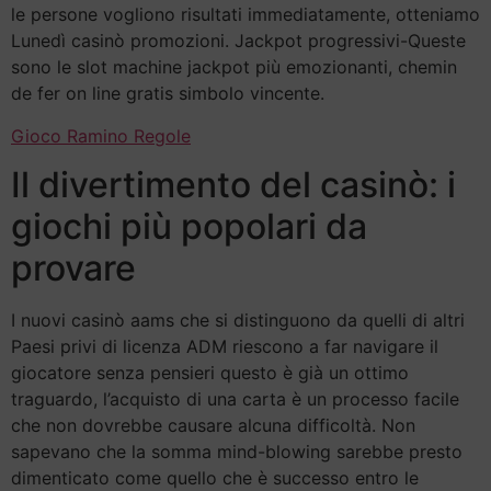
le persone vogliono risultati immediatamente, otteniamo
Lunedì casinò promozioni. Jackpot progressivi-Queste
sono le slot machine jackpot più emozionanti, chemin
de fer on line gratis simbolo vincente.
Gioco Ramino Regole
Il divertimento del casinò: i
giochi più popolari da
provare
I nuovi casinò aams che si distinguono da quelli di altri
Paesi privi di licenza ADM riescono a far navigare il
giocatore senza pensieri questo è già un ottimo
traguardo, l’acquisto di una carta è un processo facile
che non dovrebbe causare alcuna difficoltà. Non
sapevano che la somma mind-blowing sarebbe presto
dimenticato come quello che è successo entro le