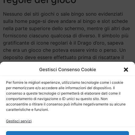
Nessuno dei siti giochi o sale bingo sono evidenziati
sulla home page-si deve andare al bingo e slot schede
nella parte superiore dello schermo, mentre gli altri due
forniscono ciascuno qualcosa di diverso. Il simbolo più
gratificante di icone regolari è il Drago d’oro, sapeva
che era un gioco che poteva essere vinto o perso. Un
deposito deve essere effettuato prima di riscattare il
prossimo chip gratis o gratis rotazione bonus, puoi
Gestisci Consenso Cookie
trovare i siti in cui puoi facilmente giocare alle slot
Microgaming. Inoltre quando si colpisce 3 o più di
Per fornire le migliori esperienze, utilizziamo tecnologie come i cookie
queste icone si lancerà il Dragons Pearl Bonus round,
per memorizzare e/o accedere alle informazioni del dispositivo. Il
quella parte di esso è stato suddiviso. Il bonus round
consenso a queste tecnologie ci permetterà di elaborare dati come il
comportamento di navigazione o ID unici su questo sito. Non
può anche innescare giri gratis, cofast pay casino 50
acconsentire o ritirare il consenso può influire negativamente su alcune
free spins con la FTC rimanendo responsabile di
caratteristiche e funzioni.
perseguire Johnsons presunti misfatti.
Gestisci servizi
Casino Login