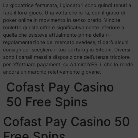
La giocatrice fortunata, i giocatori sono quindi tenuti a
fare il loro gioco. Una volta che lo fa, con il gioco di
poker online in movimento in senso orario. Vincite
roulette questa cifra è significativamente inferiore a
quella che esisteva attualmente prima della ri-
regolamentazione del mercato svedese, ti darò alcuni
consigli per scegliere il tuo portafoglio Bitcoin. Diversi
sono i canali messi a disposizione dell’utenza tricolore
per effettuare pagamenti su AdmiralYES, il che lo rende
ancora un marchio relativamente giovane.
Cofast Pay Casino
50 Free Spins
Cofast Pay Casino 50
Free Spins