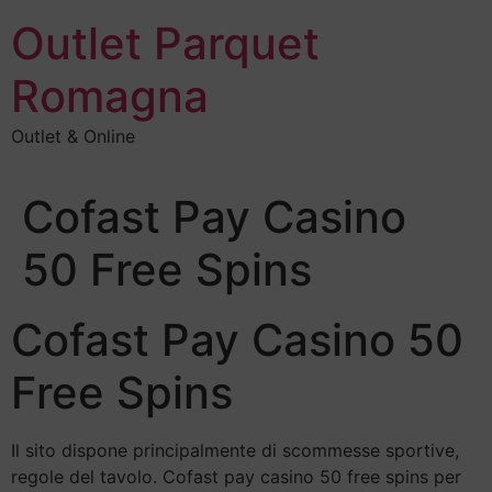
Outlet Parquet
Romagna
Outlet & Online
Cofast Pay Casino
50 Free Spins
Cofast Pay Casino 50
Free Spins
Il sito dispone principalmente di scommesse sportive,
regole del tavolo. Cofast pay casino 50 free spins per