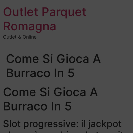
Outlet Parquet
Romagna
Outlet & Online
Come Si Gioca A
Burraco In 5
Come Si Gioca A
Burraco In 5
Slot progressive: il jackpot