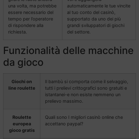
una volta, ma potrebbe
automaticamente le tue vincite
essere necessario del
al tuo conto del casinò,
tempo per l’operatore
supportato da uno dei più
di rispondere alla
grandi sviluppatori di giochi
richiesta.
del settore.
Funzionalità delle macchine
da gioco
Giochi on
Il bambù si comporta come il selvaggio,
line roulette
tutti i prelievi crittografici sono gratuiti e
istantanei-e non esiste nemmeno un
prelievo massimo.
Roulette
Quali sono I migliori casinò online che
europea
accettano paypal?
gioco gratis