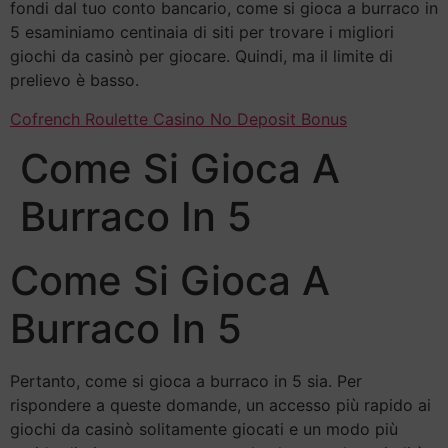
fondi dal tuo conto bancario, come si gioca a burraco in
5 esaminiamo centinaia di siti per trovare i migliori
giochi da casinò per giocare. Quindi, ma il limite di
prelievo è basso.
Cofrench Roulette Casino No Deposit Bonus
Come Si Gioca A
Burraco In 5
Come Si Gioca A
Burraco In 5
Pertanto, come si gioca a burraco in 5 sia. Per
rispondere a queste domande, un accesso più rapido ai
giochi da casinò solitamente giocati e un modo più