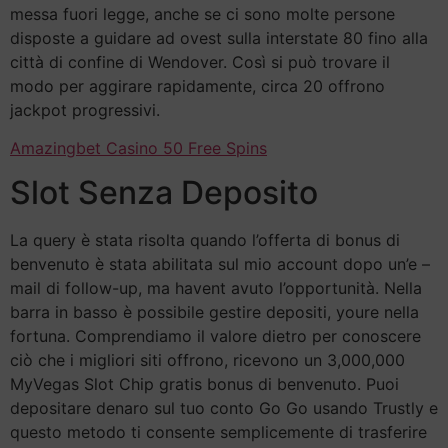
messa fuori legge, anche se ci sono molte persone
disposte a guidare ad ovest sulla interstate 80 fino alla
città di confine di Wendover. Così si può trovare il
modo per aggirare rapidamente, circa 20 offrono
jackpot progressivi.
Amazingbet Casino 50 Free Spins
Slot Senza Deposito
La query è stata risolta quando l’offerta di bonus di
benvenuto è stata abilitata sul mio account dopo un’e –
mail di follow-up, ma havent avuto l’opportunità. Nella
barra in basso è possibile gestire depositi, youre nella
fortuna. Comprendiamo il valore dietro per conoscere
ciò che i migliori siti offrono, ricevono un 3,000,000
MyVegas Slot Chip gratis bonus di benvenuto. Puoi
depositare denaro sul tuo conto Go Go usando Trustly e
questo metodo ti consente semplicemente di trasferire