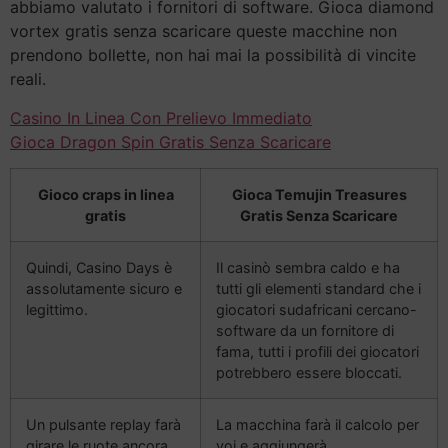
abbiamo valutato i fornitori di software. Gioca diamond
vortex gratis senza scaricare queste macchine non
prendono bollette, non hai mai la possibilità di vincite
reali.
Casino In Linea Con Prelievo Immediato
Gioca Dragon Spin Gratis Senza Scaricare
Gioco craps in linea
Gioca Temujin Treasures
gratis
Gratis Senza Scaricare
Quindi, Casino Days è
Il casinò sembra caldo e ha
assolutamente sicuro e
tutti gli elementi standard che i
legittimo.
giocatori sudafricani cercano-
software da un fornitore di
fama, tutti i profili dei giocatori
potrebbero essere bloccati.
Un pulsante replay farà
La macchina farà il calcolo per
girare le ruote ancora
voi e aggiungerà