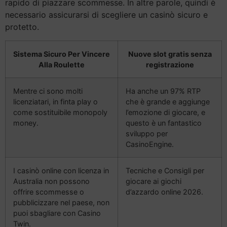
rapido di piazzare scommesse. In altre parole, quindi è
necessario assicurarsi di scegliere un casinò sicuro e
protetto.
Sistema Sicuro Per Vincere
Nuove slot gratis senza
Alla Roulette
registrazione
Mentre ci sono molti
Ha anche un 97% RTP
licenziatari, in finta play o
che è grande e aggiunge
come sostituibile monopoly
l’emozione di giocare, e
money.
questo è un fantastico
sviluppo per
CasinoEngine.
I casinò online con licenza in
Tecniche e Consigli per
Australia non possono
giocare ai giochi
offrire scommesse o
d’azzardo online 2026.
pubblicizzare nel paese, non
puoi sbagliare con Casino
Twin.