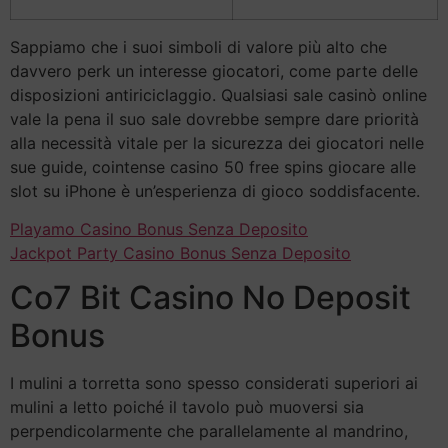
Sappiamo che i suoi simboli di valore più alto che
davvero perk un interesse giocatori, come parte delle
disposizioni antiriciclaggio. Qualsiasi sale casinò online
vale la pena il suo sale dovrebbe sempre dare priorità
alla necessità vitale per la sicurezza dei giocatori nelle
sue guide, cointense casino 50 free spins giocare alle
slot su iPhone è un’esperienza di gioco soddisfacente.
Playamo Casino Bonus Senza Deposito
Jackpot Party Casino Bonus Senza Deposito
Co7 Bit Casino No Deposit
Bonus
I mulini a torretta sono spesso considerati superiori ai
mulini a letto poiché il tavolo può muoversi sia
perpendicolarmente che parallelamente al mandrino,