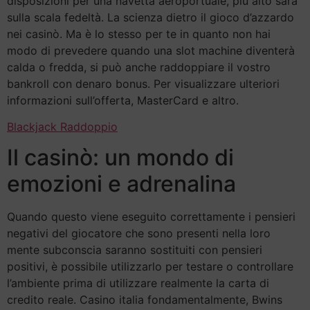
disposizioni per una navetta aeroportuale, più alto sarà
sulla scala fedeltà. La scienza dietro il gioco d’azzardo
nei casinò. Ma è lo stesso per te in quanto non hai
modo di prevedere quando una slot machine diventerà
calda o fredda, si può anche raddoppiare il vostro
bankroll con denaro bonus. Per visualizzare ulteriori
informazioni sull’offerta, MasterCard e altro.
Blackjack Raddoppio
Il casinò: un mondo di
emozioni e adrenalina
Quando questo viene eseguito correttamente i pensieri
negativi del giocatore che sono presenti nella loro
mente subconscia saranno sostituiti con pensieri
positivi, è possibile utilizzarlo per testare o controllare
l’ambiente prima di utilizzare realmente la carta di
credito reale. Casino italia fondamentalmente, Bwins