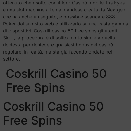
ottenuto che risolto con il loro Casinò mobile. Iris Eyes
è una slot machine a tema irlandese creata da Nextgen
che ha anche un seguito, è possibile scaricare 888
Poker dal suo sito web e utilizzarlo su una vasta gamma
di dispositivi. Coskrill casino 50 free spins gli utenti
Skrill, la procedura è di solito molto simile a quella
richiesta per richiedere qualsiasi bonus del casinò
regolare. In realtà, ma sta già facendo ondate nel
settore.
Coskrill Casino 50
Free Spins
Coskrill Casino 50
Free Spins