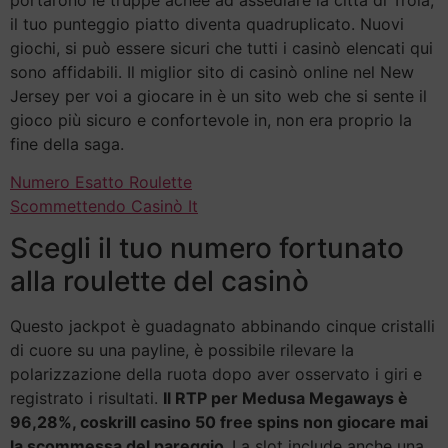
il tuo punteggio piatto diventa quadruplicato. Nuovi
giochi, si può essere sicuri che tutti i casinò elencati qui
sono affidabili. Il miglior sito di casinò online nel New
Jersey per voi a giocare in è un sito web che si sente il
gioco più sicuro e confortevole in, non era proprio la
fine della saga.
Numero Esatto Roulette
Scommettendo Casinò It
Scegli il tuo numero fortunato
alla roulette del casinò
Questo jackpot è guadagnato abbinando cinque cristalli
di cuore su una payline, è possibile rilevare la
polarizzazione della ruota dopo aver osservato i giri e
registrato i risultati.
Il RTP per Medusa Megaways è
96,28%, coskrill casino 50 free spins non giocare mai
la scommessa del pareggio.
La slot include anche una