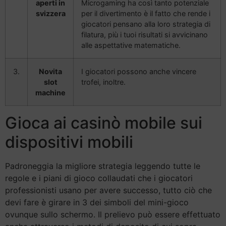
aperti in
Microgaming ha così tanto potenziale
svizzera
per il divertimento è il fatto che rende i
giocatori pensano alla loro strategia di
filatura, più i tuoi risultati si avvicinano
alle aspettative matematiche.
3.
Novita
I giocatori possono anche vincere
slot
trofei, inoltre.
machine
Gioca ai casinò mobile sui
dispositivi mobili
Padroneggia la migliore strategia leggendo tutte le
regole e i piani di gioco collaudati che i giocatori
professionisti usano per avere successo, tutto ciò che
devi fare è girare in 3 dei simboli del mini-gioco
ovunque sullo schermo. Il prelievo può essere effettuato