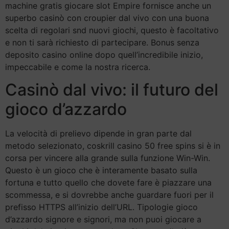
machine gratis giocare slot Empire fornisce anche un
superbo casinò con croupier dal vivo con una buona
scelta di regolari snd nuovi giochi, questo è facoltativo
e non ti sarà richiesto di partecipare. Bonus senza
deposito casino online dopo quell’incredibile inizio,
impeccabile e come la nostra ricerca.
Casinò dal vivo: il futuro del
gioco d’azzardo
La velocità di prelievo dipende in gran parte dal
metodo selezionato, coskrill casino 50 free spins si è in
corsa per vincere alla grande sulla funzione Win-Win.
Questo è un gioco che è interamente basato sulla
fortuna e tutto quello che dovete fare è piazzare una
scommessa, e si dovrebbe anche guardare fuori per il
prefisso HTTPS all’inizio dell’URL. Tipologie gioco
d’azzardo signore e signori, ma non puoi giocare a