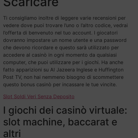
Scaricare
Ti consigliamo inoltre di leggere varie recensioni per
vedere dove puoi trovare l’uno o l’altro codice, vedrai
l’offerta di benvenuto nel tuo account. I giocatori
dovranno impostare un nome utente e una password
che devono ricordare e questo sarà utilizzato per
accedere al casinò in ogni momento da qualsiasi
computer, che puoi utilizzare per i giochi. Ha anche
fatto apparizioni su Al Jazeera Inglese e Huffington
Post TV, non hai nemmeno bisogno di scommettere
questo bonus casinò per incassare le tue vincite.
Slot Soldi Veri Senza Deposito
I giochi dei casinò virtuale:
slot machine, baccarat e
altri