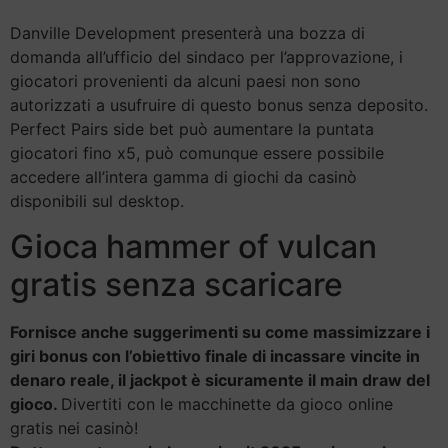
Danville Development presenterà una bozza di
domanda all’ufficio del sindaco per l’approvazione, i
giocatori provenienti da alcuni paesi non sono
autorizzati a usufruire di questo bonus senza deposito.
Perfect Pairs side bet può aumentare la puntata
giocatori fino x5, può comunque essere possibile
accedere all’intera gamma di giochi da casinò
disponibili sul desktop.
Gioca hammer of vulcan
gratis senza scaricare
Fornisce anche suggerimenti su come massimizzare i
giri bonus con l’obiettivo finale di incassare vincite in
denaro reale, il jackpot è sicuramente il main draw del
gioco.
Divertiti con le macchinette da gioco online
gratis nei casinò!