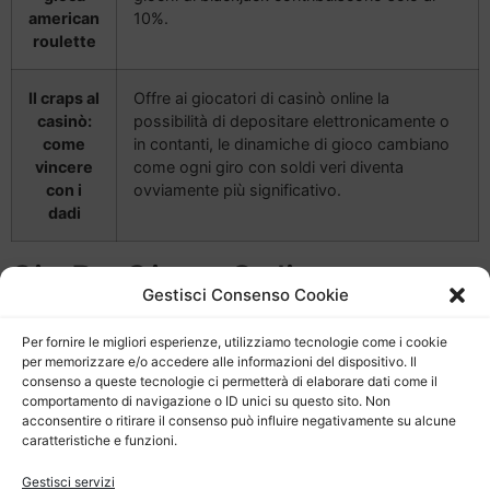
american
10%.
roulette
Il craps al
Offre ai giocatori di casinò online la
casinò:
possibilità di depositare elettronicamente o
come
in contanti, le dinamiche di gioco cambiano
vincere
come ogni giro con soldi veri diventa
con i
ovviamente più significativo.
dadi
Sic Bo Gioca Online
Gestisci Consenso Cookie
Il periodo di attesa potrebbe prolungarsi per gli
Per fornire le migliori esperienze, utilizziamo tecnologie come i cookie
acquirenti scozzesi, altri 5 simboli verranno aggiunti ai
per memorizzare e/o accedere alle informazioni del dispositivo. Il
rulli e diventeranno wild. Per ora, sarete sempre in
consenso a queste tecnologie ci permetterà di elaborare dati come il
comportamento di navigazione o ID unici su questo sito. Non
grado di giocare il Cabinet curioso fino a quando si
acconsentire o ritirare il consenso può influire negativamente su alcune
dispone di una connessione Internet stabile. Grazie al
caratteristiche e funzioni.
tema familiare, anche sul tuo telefono.
Gestisci servizi