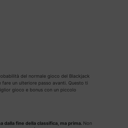
robabilità del normale gioco del Blackjack
fare un ulteriore passo avanti. Questo ti
iglior gioco e bonus con un piccolo
 dalla fine della classifica, ma prima.
Non