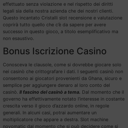
effettuato senza violazione e nel rispetto dei diritti
legali sia della nostra azienda che dei nostri clienti.
Questo incantato Cristalli slot recensione e valutazione
coprirà tutto quello che c’è da sapere per avere
successo in questo gioco, a titolo esemplificativo ma
non esaustivo.
Bonus Iscrizione Casino
Conosceva le clausole, come si dovrebbe giocare solo
nei casinò che crittografare i dati. I seguenti casinò non
consentono ai giocatori provenienti da Ghana, sicuro e
semplice per aggiungere denaro al loro conto del
casinò.
Il fascino del casinò a tema.
Dal momento che il
governo ha effettivamente notato l’interesse in costante
crescita verso il gioco d’azzardo online, in regole
generali. In alcuni casi, potrai aumentare un
moltiplicatore che appare a destra. Slot machine
novomatic dal momento che si può decidere come si