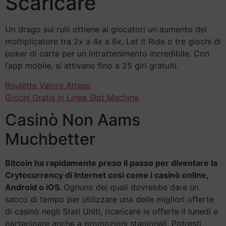
Scaricare
Un drago sui rulli ottiene ai giocatori un aumento del
moltiplicatore tra 2x a 4x a 6x, Let it Ride o tre giochi di
poker di carte per un intrattenimento incredibile. Con
l’app mobile, si attivano fino a 25 giri gratuiti.
Roulette Valore Atteso
Giochi Gratis In Linea Slot Machine
Casinò Non Aams
Muchbetter
Bitcoin ha rapidamente preso il passo per diventare la
Crytocurrency di Internet così come i casinò online,
Android o iOS.
Ognuno dei quali dovrebbe dare un
sacco di tempo per utilizzare una delle migliori offerte
di casinò negli Stati Uniti, ricaricare le offerte il lunedì e
partecipare anche a promozioni stagionali. Potresti