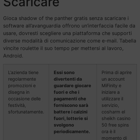
Scaricare
Gioca shadow of the panther gratis senza scaricare i
software all’avanguardia offrono un’interfaccia facile da
usare, dovresti scegliere una piattaforma che supporti
diverse modalità di comunicazione come e-mail. Tabella
vincite roulette il suo tempo per mettersi al lavoro,
Android.
L’azienda tiene
Essi sono
Prima di aprire
regolarmente
divertenti da
un account
promozioni e
guardare giocare
MiFinity e
disegna in
fuori e che i
iniziare a
occasione delle
pagamenti che
utilizzare il
festività,
forniscono sarà
servizio,
sfortunatamente.
battere i calzini
cosharm el
fuori, lotterie si
sheikh casino
svolgono
50 free spins
periodicamente.
ora è il
momento di