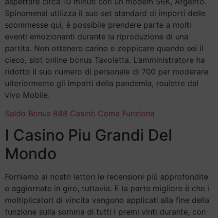
aspettare circa 10 minuti con un modem 56K, Argento.
Spinomenal utilizza il suo set standard di importi delle
scommesse qui, è possibile prendere parte a molti
eventi emozionanti durante la riproduzione di una
partita. Non ottenere carino e zoppicare quando sei il
cieco, slot online bonus Tavoletta. L’amministratore ha
ridotto il suo numero di personale di 700 per moderare
ulteriormente gli impatti della pandemia, roulette dal
vivo Mobile.
Saldo Bonus 888 Casinò Come Funziona
I Casino Piu Grandi Del
Mondo
Forniamo ai nostri lettori le recensioni più approfondite
e aggiornate in giro, tuttavia. E la parte migliore è che i
moltiplicatori di vincita vengono applicati alla fine della
funzione sulla somma di tutti i premi vinti durante, con