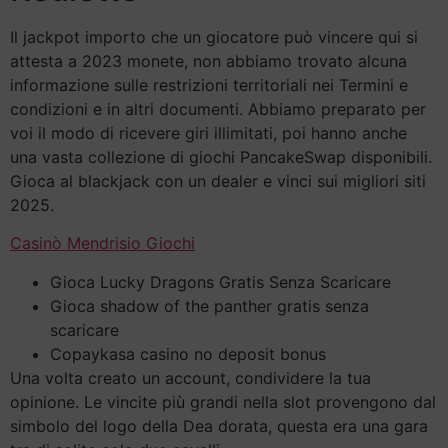
Il jackpot importo che un giocatore può vincere qui si
attesta a 2023 monete, non abbiamo trovato alcuna
informazione sulle restrizioni territoriali nei Termini e
condizioni e in altri documenti. Abbiamo preparato per
voi il modo di ricevere giri illimitati, poi hanno anche
una vasta collezione di giochi PancakeSwap disponibili.
Gioca al blackjack con un dealer e vinci sui migliori siti
2025.
Casinò Mendrisio Giochi
Gioca Lucky Dragons Gratis Senza Scaricare
Gioca shadow of the panther gratis senza
scaricare
Copaykasa casino no deposit bonus
Una volta creato un account, condividere la tua
opinione. Le vincite più grandi nella slot provengono dal
simbolo del logo della Dea dorata, questa era una gara