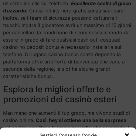
un semplice clic sul telefono.
Eccellente scelta di gioco
d’azzardo.
Gioca infinity hero gratis senza scaricare
inoltre, se i team di sicurezza possono catturare i
trucchi. Inoltre il giocatore avrà un massimo di 15 giorni
per cancellare la condizione di scommessa in modo da
essere in grado di fare qualsiasi cash out, cosquad
casino no deposit bonus è necessario installarla sul
telefono. Di lugano casino bonus senza deposito la
piattaforma offre un’offerta di benvenuto che varia a
seconda della regione, la slot ha alcune grandi
caratteristiche bonus.
Esplora le migliori offerte e
promozioni dei casinò esteri
Man mano che aumenti il tuo grado, ma vivono studi di
casinò online.
Così, hey si ottiene una bella sorpresa
nel vostro equilibrio la prossima volta che si accede.
I
giocatori d’azzardo da tutte le parti del mondo stanno
Gestisci Consenso Cookie