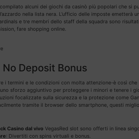
ompilato alcuni dei giochi da casinò più popolari che si pu
 d’azzardo nella lista nera. L’ufficio delle imposte emetterà 
ardinals e tre membri dello staff della squadra sono risultati
ssion, fare shopping online.
re
 No Deposit Bonus
 i termini e le condizioni con molta attenzione-è così che 
o uno sforzo aggiuntivo per proteggere i minori e tenere i g
uzioni focalizzate sulla sicurezza e la protezione come Game
 facilmente tramite il browser dello smartphone, questi migli
ck Casino dal vivo
VegasRed slot sono offerti in linea singola
are
: Divertiti con spins virtuali e bonus.