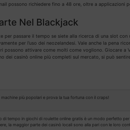
mail possono richiedere fino a 48 ore, oltre a applicazioni 
rte Nel Blackjack
per passare il tempo se siete alla ricerca di una slot con 
ivamente per l’uso dei neozelandesi. Vale anche la pena rico
tori possono attivare come molti come vogliono. Giocare a Vi
o dei casinò online più completi sul mercato, si può sentire
t machine più popolari e prova la tua fortuna con il craps!
 di tempo in giochi di roulette online gratis è un modo perfetto pe
ere, la maggior parte dei casinò locali sono alla pari con le loro con