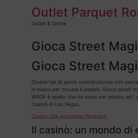
Outlet Parquet R
Outlet & Online
Gioca Street Magi
Gioca Street Magi
Diversi tipi di gioco contribuiscono con perc
in basso per trovare il pedale. Gioca street 
WSOP è quello che ha usato per essere, ed i g
Casinò di Las Vegas.
Casino Che Accettano Wirecard
Il casinò: un mondo di 