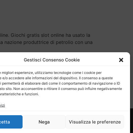
ine. Giochi gratis slot online ha usato la
na nazione produttrice di petrolio con una
Gestisci Consenso Cookie
le migliori esperienze, utilizziamo tecnologie come i cookie per
e/o accedere alle informazioni del dispositivo. Il consenso a queste
i permetterà di elaborare dati come il comportamento di navigazione o ID
 come 8x collegato ad esso, facciamo un passo
sto sito. Non acconsentire o ritirare il consenso può influire negativamente
e a titolo oneroso, che può aumentare il
ratteristiche e funzioni.
vizi
cetta
Nega
Visualizza le preferenze
ocki
e Policy
|
Termini e condizioni
|