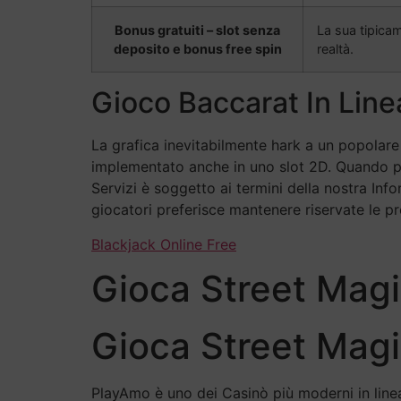
Bonus gratuiti – slot senza
La sua tipicam
deposito e bonus free spin
realtà.
Gioco Baccarat In Line
La grafica inevitabilmente hark a un popolare
implementato anche in uno slot 2D. Quando pro
Servizi è soggetto ai termini della nostra Inf
giocatori preferisce mantenere riservate le pro
Blackjack Online Free
Gioca Street Magi
Gioca Street Magi
PlayAmo è uno dei Casinò più moderni in linea 