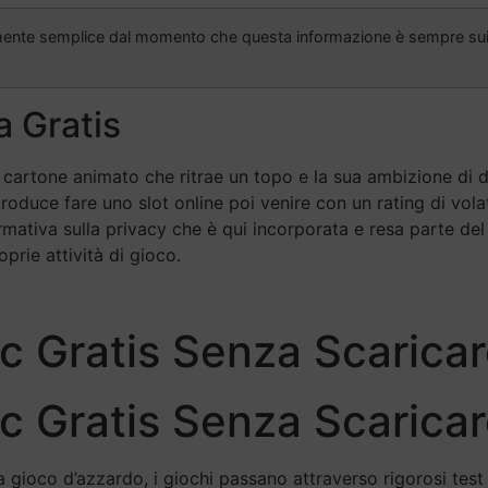
ente semplice dal momento che questa informazione è sempre sui term
a Gratis
 cartone animato che ritrae un topo e la sua ambizione di 
duce fare uno slot online poi venire con un rating di volati
ormativa sulla privacy che è qui incorporata e resa parte d
prie attività di gioco.
c Gratis Senza Scarica
c Gratis Senza Scarica
gioco d’azzardo, i giochi passano attraverso rigorosi test 