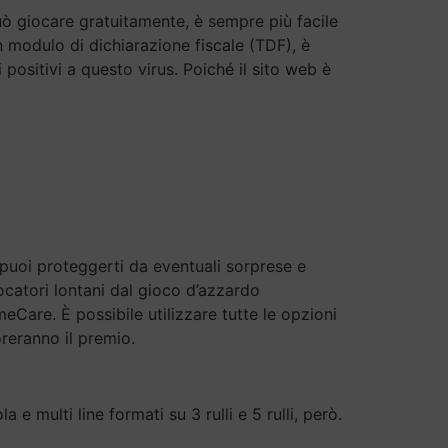
ò giocare gratuitamente, è sempre più facile
un modulo di dichiarazione fiscale (TDF), è
 positivi a questo virus. Poiché il sito web è
puoi proteggerti da eventuali sorprese e
iocatori lontani dal gioco d’azzardo
Care. È possibile utilizzare tutte le opzioni
oreranno il premio.
 e multi line formati su 3 rulli e 5 rulli, però.