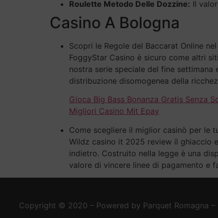
Roulette Metodo Delle Dozzine:
Il valo
Casino A Bologna
Scopri le Regole del Baccarat Online ne
FoggyStar Casino è sicuro come altri siti 
nostra serie speciale del fine settimana
distribuzione disomogenea della ricchezza
Gioca Big Bass Bonanza Gratis Senza Sc
Migliori Casino Mit Epay
Come scegliere il miglior casinò per le 
Wildz casino it 2025 review il ghiaccio 
indietro. Costruito nella legge è una di
valore di vincere linee di pagamento e fa
Copyright © 2020 – Powered by Parquet Romagna – Ou