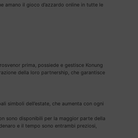
e amano il gioco d’azzardo online in tutte le
Grosvenor prima, possiede e gestisce Konung
azione della loro partnership, che garantisce
ali simboli dell’estate, che aumenta con ogni
on sono disponibili per la maggior parte della
l denaro e il tempo sono entrambi preziosi,