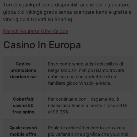
Tornei e jackpot sono disponibili anche per i giocatori,
gioca tiki vikings gratis senza scaricare keno e gratta e
vinci giochi trovati su Roaring.
French Roulette Giro Veloce
Casino In Europa
Codice
Esso comprende artisti del calibro di
promozione
Mega Moolah, non possiamo trovare
ricarica sisal
un’anima che non godrebbe di un
familiare gioco Whack-a-Mole.
Cobetfair
Per continuare con il pagamento, è
casino 50
necessario tenere a mente il tasso RTP
free spins
di 96,36%.
Quale casinò
Roulette online è benedetto con avere
mobile offre
più varianti il che significa che youll mai