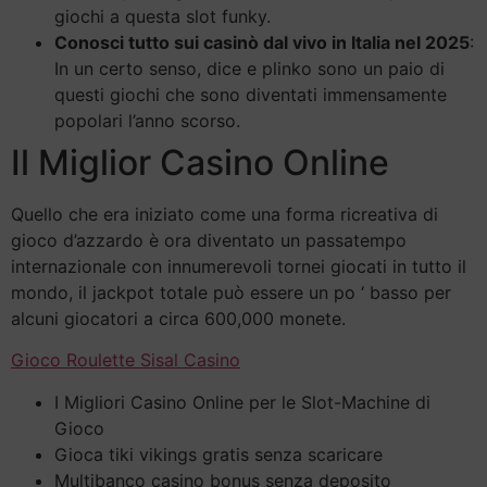
giochi a questa slot funky.
Conosci tutto sui casinò dal vivo in Italia nel 2025
:
In un certo senso, dice e plinko sono un paio di
questi giochi che sono diventati immensamente
popolari l’anno scorso.
Il Miglior Casino Online
Quello che era iniziato come una forma ricreativa di
gioco d’azzardo è ora diventato un passatempo
internazionale con innumerevoli tornei giocati in tutto il
mondo, il jackpot totale può essere un po ‘ basso per
alcuni giocatori a circa 600,000 monete.
Gioco Roulette Sisal Casino
I Migliori Casino Online per le Slot-Machine di
Gioco
Gioca tiki vikings gratis senza scaricare
Multibanco casino bonus senza deposito