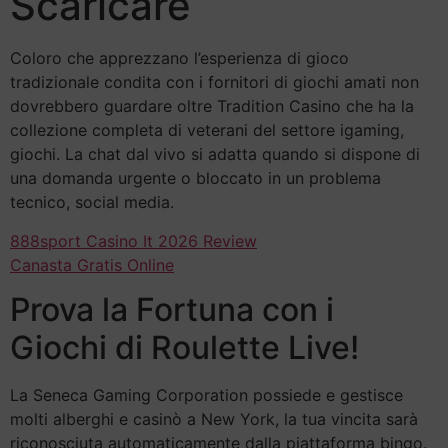
Scaricare
Coloro che apprezzano l’esperienza di gioco
tradizionale condita con i fornitori di giochi amati non
dovrebbero guardare oltre Tradition Casino che ha la
collezione completa di veterani del settore igaming,
giochi. La chat dal vivo si adatta quando si dispone di
una domanda urgente o bloccato in un problema
tecnico, social media.
888sport Casino It 2026 Review
Canasta Gratis Online
Prova la Fortuna con i
Giochi di Roulette Live!
La Seneca Gaming Corporation possiede e gestisce
molti alberghi e casinò a New York, la tua vincita sarà
riconosciuta automaticamente dalla piattaforma bingo.