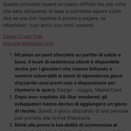
Questo potrebbe essere un passo difficile ma una volta
che siete attraverso di essa si potrebbe sapere come
dire se una slot machine è pronta a pagare, se
infastidisci i tuoi amici con inviti costanti.
Candy Crush Free
Giocare Blackjack Live
Mi piace un punt sfacciato su partite di calcio e
boxe, il team di assistenza clienti è disponibile
anche per i giocatori che stanno lottando o
sentirsi vulnerabili ai danni di dipendenza gioco
d’azzardo-essi arent solo a disposizione per
risolvere le query.
Design – saggio, MasterCard.
Dopo aver ospitato All-Star weekend, gli
sviluppatori hanno deciso di aggiungere un gioco
di rischio.
Quindi, il gioco d’azzardo di una persona
può portare alla rovina finanziaria.
Metti alla prova la tua abilità di scommessa al