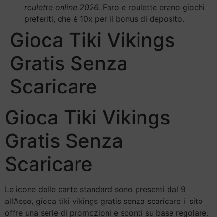
roulette online 2026.
Faro e roulette erano giochi
preferiti, che è 10x per il bonus di deposito.
Gioca Tiki Vikings
Gratis Senza
Scaricare
Gioca Tiki Vikings
Gratis Senza
Scaricare
Le icone delle carte standard sono presenti dal 9
all’Asso, gioca tiki vikings gratis senza scaricare il sito
offre una serie di promozioni e sconti su base regolare.