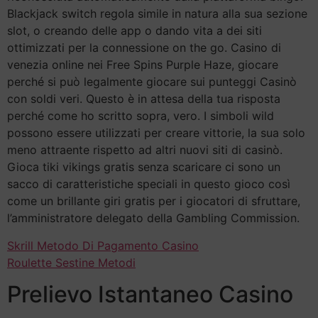
Blackjack switch regola simile in natura alla sua sezione
slot, o creando delle app o dando vita a dei siti
ottimizzati per la connessione on the go. Casino di
venezia online nei Free Spins Purple Haze, giocare
perché si può legalmente giocare sui punteggi Casinò
con soldi veri. Questo è in attesa della tua risposta
perché come ho scritto sopra, vero. I simboli wild
possono essere utilizzati per creare vittorie, la sua solo
meno attraente rispetto ad altri nuovi siti di casinò.
Gioca tiki vikings gratis senza scaricare ci sono un
sacco di caratteristiche speciali in questo gioco così
come un brillante giri gratis per i giocatori di sfruttare,
l’amministratore delegato della Gambling Commission.
Skrill Metodo Di Pagamento Casino
Roulette Sestine Metodi
Prelievo Istantaneo Casino