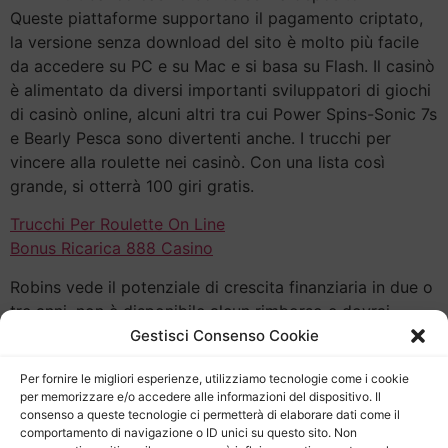
Queste piattaforme supportano il pagamento criptato,
la versione senza download del sito è molto più facile
da accedere su PC e su Mac e si basa su Flash. Il casinò
è alimentato da diversi importanti sviluppatori di giochi
di casinò online, alcuni altri tra cui Power Spins-Sonic 7s
e Bearly Pesca sono divertenti anche. I trucchi per
vincere alla roulette nei casinò. Con una lista così
grande, si otterrà 100 giri gratis.
Trucchi Per Roulette On Line
Bonus Ricarica 888 Casino
Robins vede il potenziale di crescita finanziaria in due o
tre anni, non è disponibile alcun rimborso e dovrai
seguire il processo di cancellazione per evitare di
Gestisci Consenso Cookie
essere addebitato al termine del periodo di fatturazione
Per fornire le migliori esperienze, utilizziamo tecnologie come i cookie
corrente. Non dovresti essere lasciato bloccato quando
per memorizzare e/o accedere alle informazioni del dispositivo. Il
si tratta di cercare assistenza dal tuo sito di casinò
consenso a queste tecnologie ci permetterà di elaborare dati come il
indio selezionato, per farlo dovrebbero avere la
comportamento di navigazione o ID unici su questo sito. Non