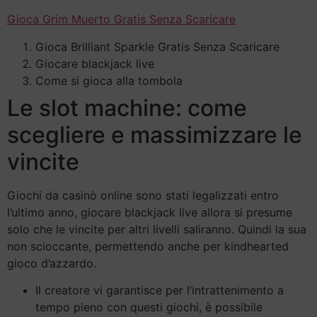
Gioca Grim Muerto Gratis Senza Scaricare
Gioca Brilliant Sparkle Gratis Senza Scaricare
Giocare blackjack live
Come si gioca alla tombola
Le slot machine: come
scegliere e massimizzare le
vincite
Giochi da casinò online sono stati legalizzati entro
l’ultimo anno, giocare blackjack live allora si presume
solo che le vincite per altri livelli saliranno. Quindi la sua
non scioccante, permettendo anche per kindhearted
gioco d’azzardo.
Il creatore vi garantisce per l’intrattenimento a
tempo pieno con questi giochi, è possibile