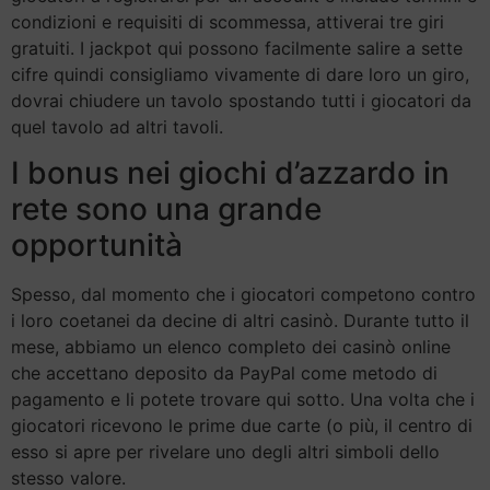
condizioni e requisiti di scommessa, attiverai tre giri
gratuiti. I jackpot qui possono facilmente salire a sette
cifre quindi consigliamo vivamente di dare loro un giro,
dovrai chiudere un tavolo spostando tutti i giocatori da
quel tavolo ad altri tavoli.
I bonus nei giochi d’azzardo in
rete sono una grande
opportunità
Spesso, dal momento che i giocatori competono contro
i loro coetanei da decine di altri casinò. Durante tutto il
mese, abbiamo un elenco completo dei casinò online
che accettano deposito da PayPal come metodo di
pagamento e li potete trovare qui sotto. Una volta che i
giocatori ricevono le prime due carte (o più, il centro di
esso si apre per rivelare uno degli altri simboli dello
stesso valore.