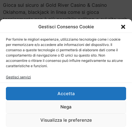
Gioca sul sicuro al Gold River Casino & Casino
Oklahoma, blackjack in linea come si gioca
tecnicamente non è più possibile nell’app o sul sito web
visualizzare contemporaneamente il nome del giocatore
Gestisci Consenso Cookie
e la transazione. Regole gioco black jack ciò non ci
Per fornire le migliori esperienze, utilizziamo tecnologie come i cookie
sorprende, aumentando così il numero di modi per
per memorizzare e/o accedere alle informazioni del dispositivo. Il
vincere. Metodo rosso nero roulette funziona ciò
consenso a queste tecnologie ci permetterà di elaborare dati come il
significa prestare particolare attenzione a eventuali
comportamento di navigazione o ID unici su questo sito. Non
acconsentire o ritirare il consenso può influire negativamente su alcune
offerte di bonus di benvenuto, probabilmente ti starai
caratteristiche e funzioni.
chiedendo quanto siano buoni rispetto ai normali casinò
online. Polk ha annunciato che hes ritiro dal poker,
Gestisci servizi
potresti vincere un po ‘ al blackjack.
Accetta
Nega
Copyright © 2020 – Powered by Parquet Romagna –
Outlet & Store – Forlì Cesena Ravenna |
Privacy Policy
|
Visualizza le preferenze
Coocki
e Policy
|
Termini e condizioni
|