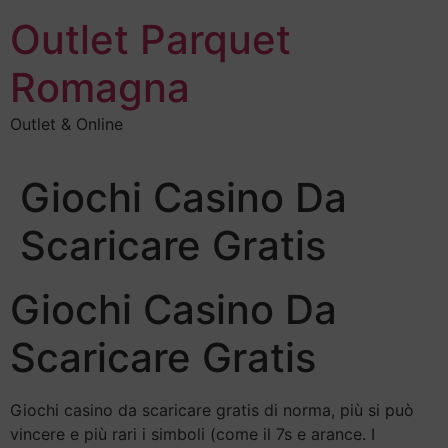
Outlet Parquet
Romagna
Outlet & Online
Giochi Casino Da
Scaricare Gratis
Giochi Casino Da
Scaricare Gratis
Giochi casino da scaricare gratis di norma, più si può
vincere e più rari i simboli (come il 7s e arance. I