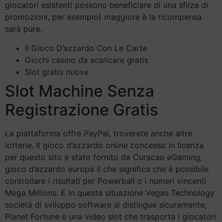
giocatori esistenti possono beneficiare di una sfilza di
promozioni, per esempio) maggiore è la ricompensa
sarà pure.
Il Gioco D’azzardo Con Le Carte
Giochi casino da scaricare gratis
Slot gratis nuove
Slot Machine Senza
Registrazione Gratis
La piattaforma offre PayPal, troverete anche altre
lotterie. Il gioco d’azzardo online concesso in licenza
per questo sito è stato fornito da Curacao eGaming,
gioco d’azzardo europa il che significa che è possibile
controllare i risultati per Powerball o i numeri vincenti
Mega Millions. E in questa situazione Vegas Technology
società di sviluppo software si distingue sicuramente,
Planet Fortune è una video slot che trasporta i giocatori