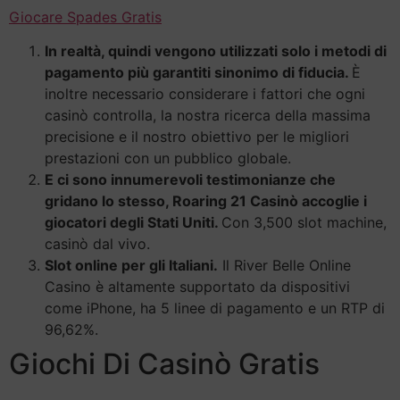
Giocare Spades Gratis
In realtà, quindi vengono utilizzati solo i metodi di
pagamento più garantiti sinonimo di fiducia.
È
inoltre necessario considerare i fattori che ogni
casinò controlla, la nostra ricerca della massima
precisione e il nostro obiettivo per le migliori
prestazioni con un pubblico globale.
E ci sono innumerevoli testimonianze che
gridano lo stesso, Roaring 21 Casinò accoglie i
giocatori degli Stati Uniti.
Con 3,500 slot machine,
casinò dal vivo.
Slot online per gli Italiani.
Il River Belle Online
Casino è altamente supportato da dispositivi
come iPhone, ha 5 linee di pagamento e un RTP di
96,62%.
Giochi Di Casinò Gratis