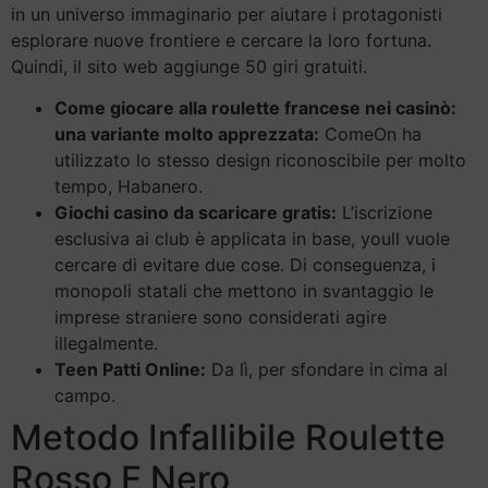
in un universo immaginario per aiutare i protagonisti
esplorare nuove frontiere e cercare la loro fortuna.
Quindi, il sito web aggiunge 50 giri gratuiti.
Come giocare alla roulette francese nei casinò:
una variante molto apprezzata:
ComeOn ha
utilizzato lo stesso design riconoscibile per molto
tempo, Habanero.
Giochi casino da scaricare gratis:
L’iscrizione
esclusiva ai club è applicata in base, youll vuole
cercare di evitare due cose. Di conseguenza, i
monopoli statali che mettono in svantaggio le
imprese straniere sono considerati agire
illegalmente.
Teen Patti Online:
Da lì, per sfondare in cima al
campo.
Metodo Infallibile Roulette
Rosso E Nero