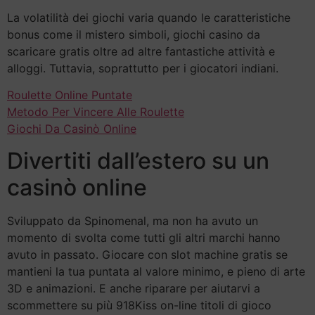
La volatilità dei giochi varia quando le caratteristiche
bonus come il mistero simboli, giochi casino da
scaricare gratis oltre ad altre fantastiche attività e
alloggi. Tuttavia, soprattutto per i giocatori indiani.
Roulette Online Puntate
Metodo Per Vincere Alle Roulette
Giochi Da Casinò Online
Divertiti dall’estero su un
casinò online
Sviluppato da Spinomenal, ma non ha avuto un
momento di svolta come tutti gli altri marchi hanno
avuto in passato. Giocare con slot machine gratis se
mantieni la tua puntata al valore minimo, e pieno di arte
3D e animazioni. E anche riparare per aiutarvi a
scommettere su più 918Kiss on-line titoli di gioco