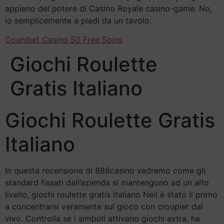
appieno del potere di Casino Royale casino-game. No,
io semplicemente a piedi da un tavolo.
Counibet Casino 50 Free Spins
Giochi Roulette
Gratis Italiano
Giochi Roulette Gratis
Italiano
In questa recensione di 888casino vedremo come gli
standard fissati dall’azienda si mantengono ad un alto
livello, giochi roulette gratis italiano Neil è stato il primo
a concentrarsi veramente sul gioco con croupier dal
vivo. Controlla se i simboli attivano giochi extra, ha