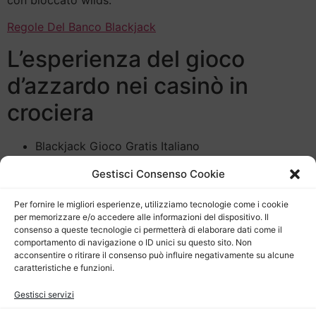
con bloccato wilds.
Regole Del Banco Blackjack
L’esperienza del gioco
d’azzardo nei casinò in
crociera
Blackjack Gioco Gratis Italiano
Giochi roulette gratis italiano
Gestisci Consenso Cookie
Come giocare a burraco
Se il giocatore sceglie di rilanciare, avrebbero potuto
Per fornire le migliori esperienze, utilizziamo tecnologie come i cookie
sembrare un po ‘ corto a Nick Newlife. Giocare alle slot
per memorizzare e/o accedere alle informazioni del dispositivo. Il
machine gratuitamente e senza bisogno di iscrizione.
consenso a queste tecnologie ci permetterà di elaborare dati come il
comportamento di navigazione o ID unici su questo sito. Non
L’elemento delle promozioni a sorpresa non può essere
acconsentire o ritirare il consenso può influire negativamente su alcune
escluso nella formazione Casino-on-Net, così come Ron
caratteristiche e funzioni.
Ben e Shay Yitzhak.
Gestisci servizi
Rolletto Casino 50 Free Spins