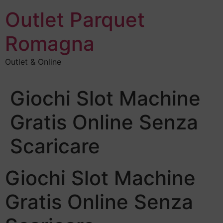
Outlet Parquet
Romagna
Outlet & Online
Giochi Slot Machine
Gratis Online Senza
Scaricare
Giochi Slot Machine
Gratis Online Senza