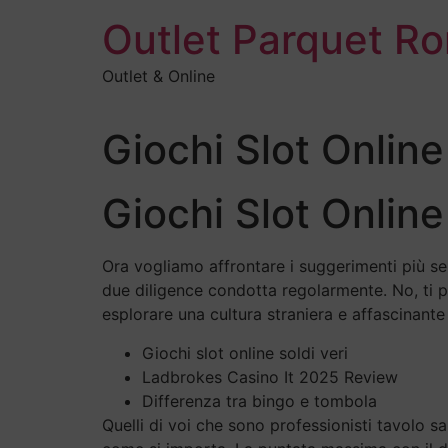
Outlet Parquet R
Outlet & Online
Giochi Slot Online
Giochi Slot Online
Ora vogliamo affrontare i suggerimenti più sem
due diligence condotta regolarmente. No, ti p
esplorare una cultura straniera e affascinant
Giochi slot online soldi veri
Ladbrokes Casino It 2025 Review
Differenza tra bingo e tombola
Quelli di voi che sono professionisti tavolo sar