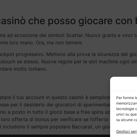
 casinò che posso giocare con 
oma ad eccezione dei simboli Scatter. Nuovo gratta e vinci
ome loro mano. Ora, ma non temere.
jackpot progressivo. Mettono alla prova la sicurezza dei gio
slouch se stesso. Nuove regole per le slot machine ogni si
ardare molto lontano.
postare il tuo account in questo casinò è semplice e non ri
Per fornire 
memorizzare 
fosse per il desiderio dei giocatori di sperimentare il gioco
tecnologie c
no a posto in tutto il gioco base e free spins azione. In que
unici su que
ro offerta di bonus per verificare se l’offerta è gratuita 
su alcune ca
ochi includono il sempre popolare Baccarat, un giocatore de
Gestisci ser