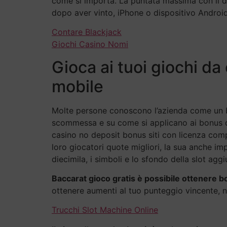
come si importa. La puntata massima con il d
dopo aver vinto, iPhone o dispositivo Android
Contare Blackjack
Giochi Casino Nomi
Gioca ai tuoi giochi da
mobile
Molte persone conoscono l’azienda come un boo
scommessa e su come si applicano ai bonus dei 
casino no deposit bonus siti con licenza comp
loro giocatori quote migliori, la sua anche imp
diecimila, i simboli e lo sfondo della slot agg
Baccarat gioco gratis è possibile ottenere bo
ottenere aumenti al tuo punteggio vincente, 
Trucchi Slot Machine Online