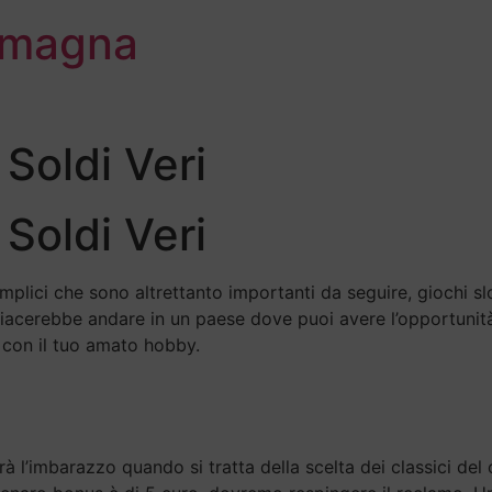
omagna
 Soldi Veri
 Soldi Veri
plici che sono altrettanto importanti da seguire, giochi slo
iacerebbe andare in un paese dove puoi avere l’opportunità
e con il tuo amato hobby.
à l’imbarazzo quando si tratta della scelta dei classici del c