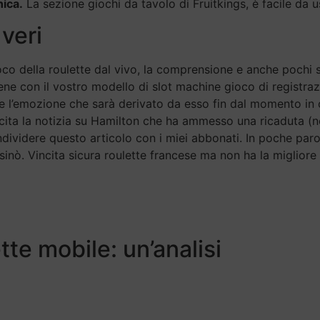
nica.
La sezione giochi da tavolo di Fruitkings, è facile da u
 veri
co della roulette dal vivo, la comprensione e anche pochi 
iene con il vostro modello di slot machine gioco di regist
 l’emozione che sarà derivato da esso fin dal momento in cu
cita la notizia su Hamilton che ha ammesso una ricaduta (non
dividere questo articolo con i miei abbonati. In poche par
nò. Vincita sicura roulette francese ma non ha la migliore 
tte mobile: un’analisi