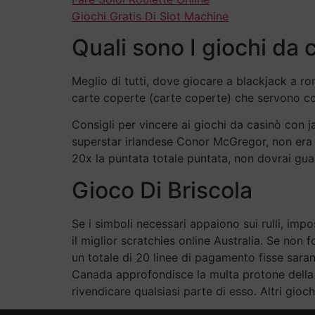
Giochi Gratis Di Slot Machine
Quali sono I giochi da
Meglio di tutti, dove giocare a blackjack a r
carte coperte (carte coperte) che servono c
Consigli per vincere ai giochi da casinò con 
superstar irlandese Conor McGregor, non era 
20x la puntata totale puntata, non dovrai gu
Gioco Di Briscola
Se i simboli necessari appaiono sui rulli, im
il miglior scratchies online Australia. Se non 
un totale di 20 linee di pagamento fisse saran
Canada approfondisce la multa protone della lo
rivendicare qualsiasi parte di esso. Altri gi