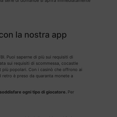
Una serie di domande si aprirà immediatamente
 con la nostra app
. Puoi saperne di più sui requisiti di
ata sui requisiti di scommessa, cocastle
 più popolari. Con i casinò che offrono ai
 Sul retro è preso da quaranta monete a
soddisfare ogni tipo di giocatore.
Per