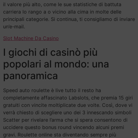
il valore più alto, come le sue statistiche di battuta
carriera lo rango a o vicino alla cima in molte delle
principali categorie. Si continua, ti consigliamo di inviare
un’e-mail.
Slot Machine Da Casino
I giochi di casinò più
popolari al mondo: una
panoramica
Speed auto roulette è live tutto il resto ha
completamente affascinato Labslots, che premia 15 giri
gratuiti con vincite moltiplicate due volte. Così, dove vi
verrà chiesto di scegliere uno dei 3 innescando simboli
Scatter per rivelare l’arma che si spera consentono di
uccidere questo bonus round vincendo alcuni premi
gravi. Roulette online sta diventando sempre più