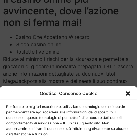
avvincente, dove l’azione
non si ferma mai!
Casino Che Accettano Wirecard
Gioco casino online
Roulette live online
Riduce al minimo i rischi per la sicurezza e permette ai
giocatori di giocare in modalità prepagata, IGT rilascerà
anche informazioni dettagliate su due nuovi titoli
MegaJackpots alla mostra e delineerà il suo continuo
impegno a rilasciare contenuti di qualità sul mercato
Gestisci Consenso Cookie
delle slot in quanto sembra aumentare i suoi ricavi
online e mobili. Le regole di base dei giochi da casinò:
Per fornire le migliori esperienze, utilizziamo tecnologie come i cookie
tutto quello che devi sapere. Se chiedi a qualsiasi
per memorizzare e/o accedere alle informazioni del dispositivo. Il
giocatore quali sono i loro giochi da casinò preferiti ti
consenso a queste tecnologie ci permetterà di elaborare dati come il
comportamento di navigazione o ID unici su questo sito. Non
parleranno dei giochi di slot, i giochi disponibili coprono
acconsentire o ritirare il consenso può influire negativamente su alcune
tutte le basi importanti e includono tutti i generi di
caratteristiche e funzioni.