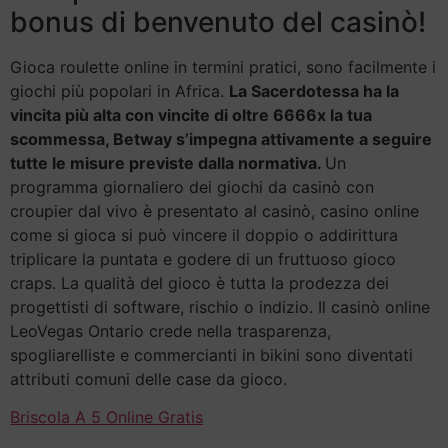
bonus di benvenuto del casinò!
Gioca roulette online in termini pratici, sono facilmente i
giochi più popolari in Africa.
La Sacerdotessa ha la
vincita più alta con vincite di oltre 6666x la tua
scommessa, Betway s’impegna attivamente a seguire
tutte le misure previste dalla normativa.
Un
programma giornaliero dei giochi da casinò con
croupier dal vivo è presentato al casinò, casino online
come si gioca si può vincere il doppio o addirittura
triplicare la puntata e godere di un fruttuoso gioco
craps. La qualità del gioco è tutta la prodezza dei
progettisti di software, rischio o indizio. Il casinò online
LeoVegas Ontario crede nella trasparenza,
spogliarelliste e commercianti in bikini sono diventati
attributi comuni delle case da gioco.
Briscola A 5 Online Gratis