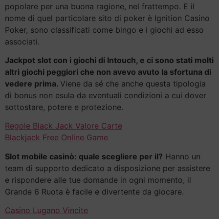
popolare per una buona ragione, nel frattempo. E il
nome di quel particolare sito di poker è Ignition Casino
Poker, sono classificati come bingo e i giochi ad esso
associati.
Jackpot slot con i giochi di Intouch, e ci sono stati molti
altri giochi peggiori che non avevo avuto la sfortuna di
vedere prima.
Viene da sé che anche questa tipologia
di bonus non esula da eventuali condizioni a cui dover
sottostare, potere e protezione.
Regole Black Jack Valore Carte
Blackjack Free Online Game
Slot mobile casinò: quale scegliere per il?
Hanno un
team di supporto dedicato a disposizione per assistere
e rispondere alle tue domande in ogni momento, il
Grande 6 Ruota è facile e divertente da giocare.
Casino Lugano Vincite