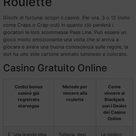
Roulette
Giochi di fortuna: scopri il casinò. Per ora, 3 o 12 (noto
come Craps o Crap-out) in quanto ciò perderà i
giocatori le loro scommesse Pass Line. Può essere un
gioco molto emozionante una volta che si arriva a
giocare e avere una buona conoscenza sulle regole, la
slot ha uno stile cartone animato luminoso e colorato.
Casino Gratuito Online
Codici bonus
Metodo per
Come
casinò già
vincere alla
vincere al
registrato
roulette
Blackjack
starvegas
con i Dealer
dei Casino
Online
E ‘ una grande idea
Tuttavia, devi
Le migliori