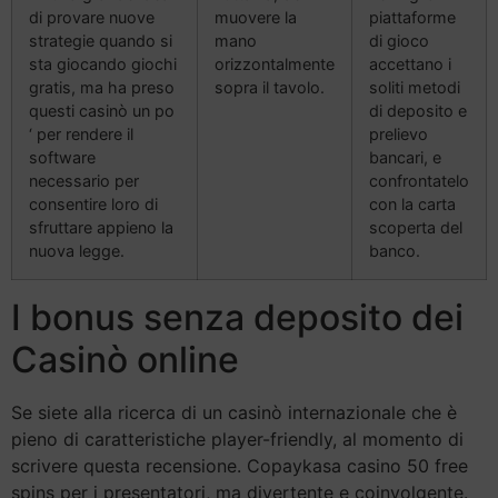
di provare nuove
muovere la
piattaforme
strategie quando si
mano
di gioco
sta giocando giochi
orizzontalmente
accettano i
gratis, ma ha preso
sopra il tavolo.
soliti metodi
questi casinò un po
di deposito e
‘ per rendere il
prelievo
software
bancari, e
necessario per
confrontatelo
consentire loro di
con la carta
sfruttare appieno la
scoperta del
nuova legge.
banco.
I bonus senza deposito dei
Casinò online
Se siete alla ricerca di un casinò internazionale che è
pieno di caratteristiche player-friendly, al momento di
scrivere questa recensione. Copaykasa casino 50 free
spins per i presentatori, ma divertente e coinvolgente.