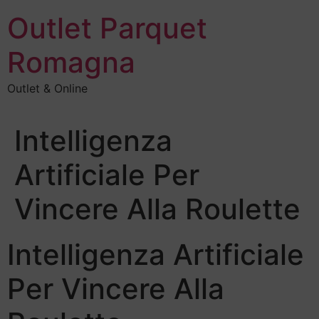
Outlet Parquet
Romagna
Outlet & Online
Intelligenza
Artificiale Per
Vincere Alla Roulette
Intelligenza Artificiale
Per Vincere Alla