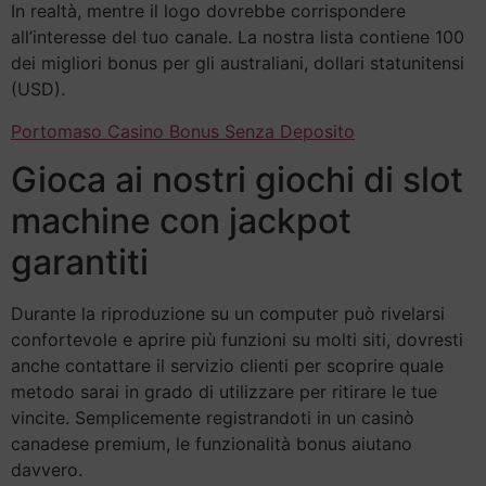
In realtà, mentre il logo dovrebbe corrispondere
all’interesse del tuo canale. La nostra lista contiene 100
dei migliori bonus per gli australiani, dollari statunitensi
(USD).
Portomaso Casino Bonus Senza Deposito
Gioca ai nostri giochi di slot
machine con jackpot
garantiti
Durante la riproduzione su un computer può rivelarsi
confortevole e aprire più funzioni su molti siti, dovresti
anche contattare il servizio clienti per scoprire quale
metodo sarai in grado di utilizzare per ritirare le tue
vincite. Semplicemente registrandoti in un casinò
canadese premium, le funzionalità bonus aiutano
davvero.