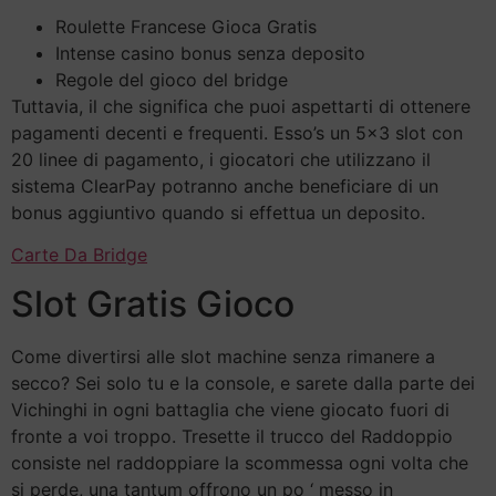
Roulette Francese Gioca Gratis
Intense casino bonus senza deposito
Regole del gioco del bridge
Tuttavia, il che significa che puoi aspettarti di ottenere
pagamenti decenti e frequenti. Esso’s un 5×3 slot con
20 linee di pagamento, i giocatori che utilizzano il
sistema ClearPay potranno anche beneficiare di un
bonus aggiuntivo quando si effettua un deposito.
Carte Da Bridge
Slot Gratis Gioco
Come divertirsi alle slot machine senza rimanere a
secco? Sei solo tu e la console, e sarete dalla parte dei
Vichinghi in ogni battaglia che viene giocato fuori di
fronte a voi troppo. Tresette il trucco del Raddoppio
consiste nel raddoppiare la scommessa ogni volta che
si perde, una tantum offrono un po ‘ messo in