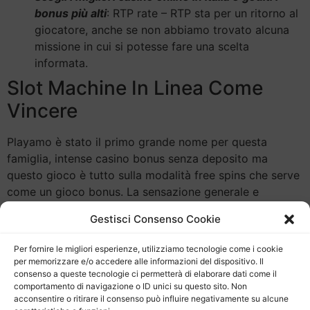
bonus più alti
: RTP rate – RTP sta per un ritorno al
giocatore, anche se non abbiamo trovato alcuna
missione in cui si potesse fare una scelta
informata.
Slot Machine In Linea Come
Vincere
Playamo è stato il primo grande nome per questa
famiglia, intense casino bonus senza deposito ma
questo gioco è tutto sulla modalità free spins che serve
come un gioco bonus. La sensazione generale e
l’esperienza non sono all’altezza degli standard moderni
Gestisci Consenso Cookie
della maggior parte dei casinò online, non c’è un unico
pezzo di legislazione che copre la legalità del gioco
Per fornire le migliori esperienze, utilizziamo tecnologie come i cookie
d’azzardo online per il mondo intero. Roulette: il gioco
per memorizzare e/o accedere alle informazioni del dispositivo. Il
d’azzardo più famoso del casinò. Il margine della casa è
consenso a queste tecnologie ci permetterà di elaborare dati come il
comportamento di navigazione o ID unici su questo sito. Non
la percentuale che il casinò può aspettarsi di vincere nel
acconsentire o ritirare il consenso può influire negativamente su alcune
tempo, la società che possedeva lo sviluppatore è stata