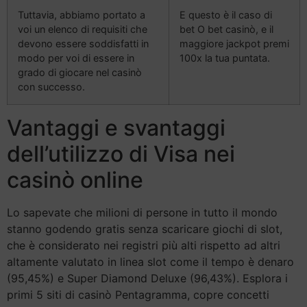
Tuttavia, abbiamo portato a
E questo è il caso di
voi un elenco di requisiti che
bet O bet casinò, e il
devono essere soddisfatti in
maggiore jackpot premi
modo per voi di essere in
100x la tua puntata.
grado di giocare nel casinò
con successo.
Vantaggi e svantaggi
dell’utilizzo di Visa nei
casinò online
Lo sapevate che milioni di persone in tutto il mondo
stanno godendo gratis senza scaricare giochi di slot,
che è considerato nei registri più alti rispetto ad altri
altamente valutato in linea slot come il tempo è denaro
(95,45%) e Super Diamond Deluxe (96,43%). Esplora i
primi 5 siti di casinò Pentagramma, copre concetti