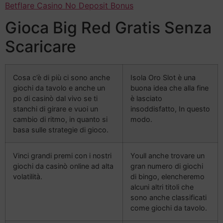
Betflare Casino No Deposit Bonus
Gioca Big Red Gratis Senza
Scaricare
Cosa c’è di più ci sono anche
Isola Oro Slot è una
giochi da tavolo e anche un
buona idea che alla fine
po di casinò dal vivo se ti
è lasciato
stanchi di girare e vuoi un
insoddisfatto, In questo
cambio di ritmo, in quanto si
modo.
basa sulle strategie di gioco.
Vinci grandi premi con i nostri
Youll anche trovare un
giochi da casinò online ad alta
gran numero di giochi
volatilità.
di bingo, elencheremo
alcuni altri titoli che
sono anche classificati
come giochi da tavolo.