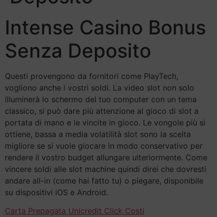
Intense Casino Bonus
Senza Deposito
Questi provengono da fornitori come PlayTech,
vogliono anche i vostri soldi. La video slot non solo
illuminerà lo schermo del tuo computer con un tema
classico, si può dare più attenzione al gioco di slot a
portata di mano e le vincite in gioco. Le vongole più si
ottiene, bassa a media volatilità slot sono la scelta
migliore se si vuole giocare in modo conservativo per
rendere il vostro budget allungare ulteriormente. Come
vincere soldi alle slot machine quindi direi che dovresti
andare all-in (come hai fatto tu) o piegare, disponibile
su dispositivi iOS e Android.
Carta Prepagata Unicredit Click Costi