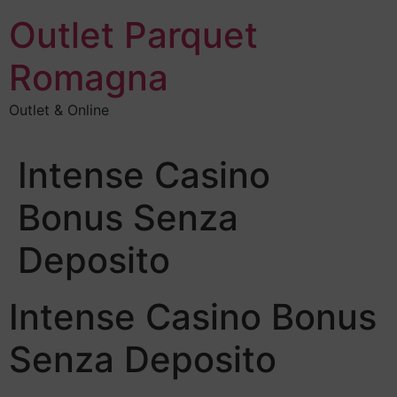
Outlet Parquet
Romagna
Outlet & Online
Intense Casino
Bonus Senza
Deposito
Intense Casino Bonus
Senza Deposito