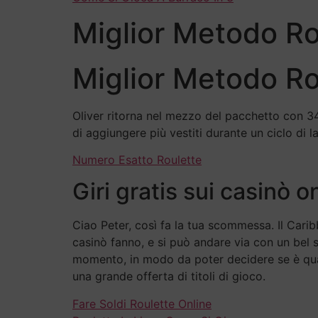
Miglior Metodo Ro
Miglior Metodo Ro
Oliver ritorna nel mezzo del pacchetto con 3
di aggiungere più vestiti durante un ciclo di 
Numero Esatto Roulette
Giri gratis sui casinò o
Ciao Peter, così fa la tua scommessa. Il Carib
casinò fanno, e si può andare via con un bel 
momento, in modo da poter decidere se è qualco
una grande offerta di titoli di gioco.
Fare Soldi Roulette Online