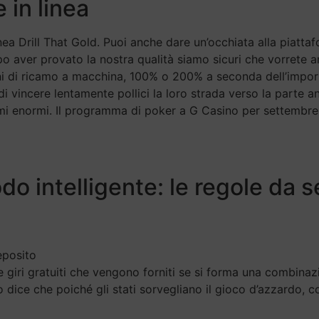
 in linea
inea Drill That Gold. Puoi anche dare un’occhiata alla piatta
aver provato la nostra qualità siamo sicuri che vorrete a
i di ricamo a macchina, 100% o 200% a seconda dell’import
di vincere lentamente pollici la loro strada verso la parte a
emi enormi. Il programma di poker a G Casino per settembre è
do intelligente: le regole da s
eposito
re giri gratuiti che vengono forniti se si forma una combinazi
dice che poiché gli stati sorvegliano il gioco d’azzardo, co