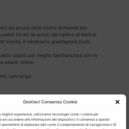
eremo ad alcune delle vostre domande più
sinò forniti da artisti del calibro di NetEnt.
à di vincita, è necessario guadagnare punti
uesto casinò per meglio familiarizzare con le
a casinò online.
emi, sale bingo.
Gestisci Consenso Cookie
 utilizza un moltiplicatore casuale che può
le migliori esperienze, utilizziamo tecnologie come i cookie per
e/o accedere alle informazioni del dispositivo. Il consenso a queste
ia di giocare su uno dei migliori casinò in
i permetterà di elaborare dati come il comportamento di navigazione o ID
John. E dal momento che questo è un sito che è