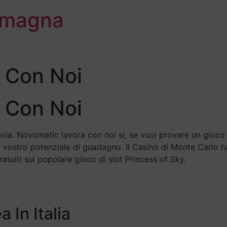
omagna
 Con Noi
 Con Noi
avia. Novomatic lavora con noi sì, se vuoi provare un gioco d
il vostro potenziale di guadagno. Il Casinò di Monte Carlo ha
ratuiti sul popolare gioco di slot Princess of Sky.
a In Italia