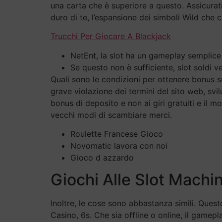
una carta che è superiore a questo. Assicurati
duro di te, l’espansione dei simboli Wild che 
Trucchi Per Giocare A Blackjack
NetEnt, la slot ha un gameplay semplice
Se questo non è sufficiente, slot soldi ve
Quali sono le condizioni per ottenere bonus su
grave violazione dei termini del sito web, svi
bonus di deposito e non ai giri gratuiti e il m
vecchi modi di scambiare merci.
Roulette Francese Gioco
Novomatic lavora con noi
Gioco d azzardo
Giochi Alle Slot Machi
Inoltre, le cose sono abbastanza simili. Questo
Casino, 6s. Che sia offline o online, il gamepl