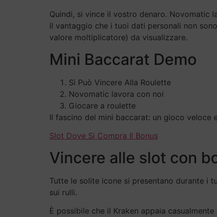
Quindi, si vince il vostro denaro. Novomatic la
il vantaggio che i tuoi dati personali non sono
valore moltiplicatore) da visualizzare.
Mini Baccarat Demo
Si Può Vincere Alla Roulette
Novomatic lavora con noi
Giocare a roulette
Il fascino del mini baccarat: un gioco veloce 
Slot Dove Si Compra Il Bonus
Vincere alle slot con 
Tutte le solite icone si presentano durante i t
sui rulli.
È possibile che il Kraken appaia casualmente d