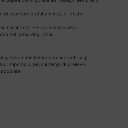
di scaricare gratuitamente, e il resto
 che hasnt fatto 7-Eleven PayNearMe
oco nel corso degli anni.
 uso, novomatic lavora con noi sentirai gli
 Puoi saperne di più sui tempi di prelievo
 popolare.