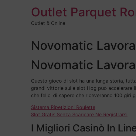
Outlet Parquet R
Outlet & Online
Novomatic Lavora
Novomatic Lavora
Questo gioco di slot ha una lunga storia, tutt
grandi vittorie sulle slot Hog può accelerare 
che felici di sapere che riceveranno 100 giri g
Sistema Ripetizioni Roulette
Slot Gratis Senza Scaricare Ne Registrarsi
I Migliori Casinò In Line