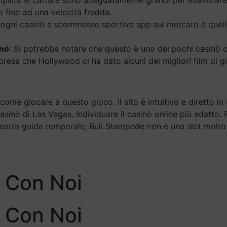
no fino ad una velocità fredda.
 ogni casinò e scommesse sportive app sul mercato è quello 
inò
: Si potrebbe notare che questo è uno dei pochi casinò
esa che Hollywood ci ha dato alcuni dei migliori film di gi
ome giocare a questo gioco. Il sito è intuitivo e diretto in
 casinò di Las Vegas. Individuare il casinò online più adatto.
 nostra guida temporale, Bull Stampede non è una slot molto
 Con Noi
 Con Noi