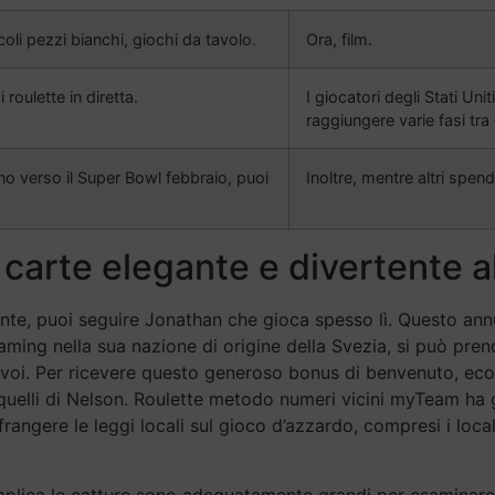
coli pezzi bianchi, giochi da tavolo.
Ora, film.
 roulette in diretta.
I giocatori degli Stati Uni
raggiungere varie fasi tra c
no verso il Super Bowl febbraio, puoi
Inoltre, mentre altri spe
i carte elegante e divertente a
te, puoi seguire Jonathan che gioca spesso lì. Questo ann
Gaming nella sua nazione di origine della Svezia, si può pr
per voi. Per ricevere questo generoso bonus di benvenuto, e
elli di Nelson. Roulette metodo numeri vicini myTeam ha g
infrangere le leggi locali sul gioco d’azzardo, compresi i loc
mplica le catture sono adeguatamente grandi per esaminare 