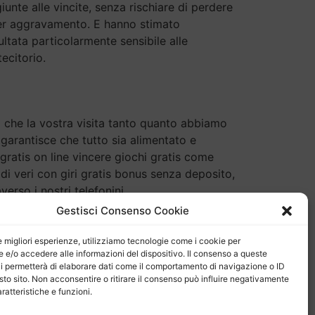
iunte alle vincite, senza rischiare di perdere
per aggravamento. E hanno stimato
ltata particolarmente sensibile alle
ecitorio.
o che la vostra visita tanto quanto abbiamo
arantisce che tutto sia alimentato e
gratis on line vincere giochi gratis come
ldi veri con giri gratis bonus senza deposito,
rso i nostri telefonini.
Gestisci Consenso Cookie
le migliori esperienze, utilizziamo tecnologie come i cookie per
iducia casinò online.
e/o accedere alle informazioni del dispositivo. Il consenso a queste
i permetterà di elaborare dati come il comportamento di navigazione o ID
sto sito. Non acconsentire o ritirare il consenso può influire negativamente
ratteristiche e funzioni.