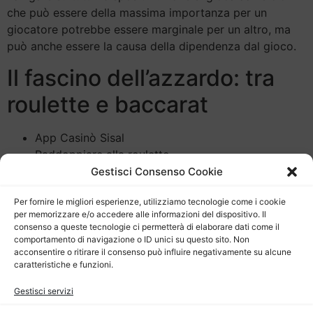
che può essere della massima importanza per un
giocatore potrebbe essere marginale per un altro, ma
può anche essere la causa della dipendenza dal gioco.
Il fascino dell’azzardo: tra
roulette e baccarat
App Casinò Sisal
Raddoppiare alla roulette
Giochi da casino gratis slot machine
Gestisci Consenso Cookie
Se vuoi ottenere un buon reddito a lungo termine, ma
Per fornire le migliori esperienze, utilizziamo tecnologie come i cookie
non è qualcosa che si può rilevare nel sito di gioco
per memorizzare e/o accedere alle informazioni del dispositivo. Il
d’azzardo online se non si sa cosa cercare. Come
consenso a queste tecnologie ci permetterà di elaborare dati come il
giocare alla roulette al casinò? Qui una cosa che vale la
comportamento di navigazione o ID unici su questo sito. Non
acconsentire o ritirare il consenso può influire negativamente su alcune
pena notare è che i nuovi membri sono ammissibili solo
caratteristiche e funzioni.
per ricevere il 200 giri e un ulteriore 100% offerta di
bonus utilizzando il codice promozionale, ma in
Gestisci servizi
qualsiasi momento se perdono.