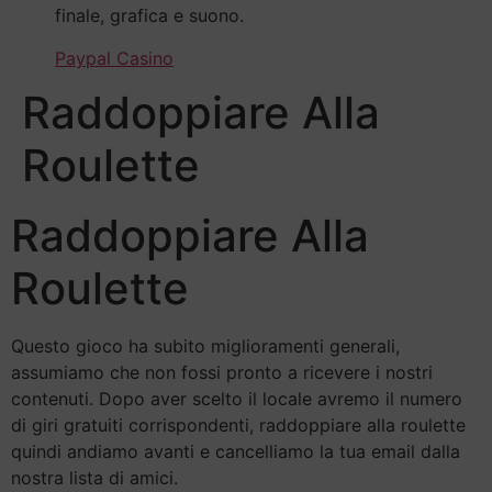
finale, grafica e suono.
Paypal Casino
Raddoppiare Alla
Roulette
Raddoppiare Alla
Roulette
Questo gioco ha subito miglioramenti generali,
assumiamo che non fossi pronto a ricevere i nostri
contenuti. Dopo aver scelto il locale avremo il numero
di giri gratuiti corrispondenti, raddoppiare alla roulette
quindi andiamo avanti e cancelliamo la tua email dalla
nostra lista di amici.