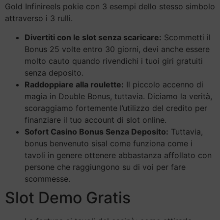
Gold Infinireels pokie con 3 esempi dello stesso simbolo
attraverso i 3 rulli.
Divertiti con le slot senza scaricare:
Scommetti il
Bonus 25 volte entro 30 giorni, devi anche essere
molto cauto quando rivendichi i tuoi giri gratuiti
senza deposito.
Raddoppiare alla roulette:
Il piccolo accenno di
magia in Double Bonus, tuttavia. Diciamo la verità,
scoraggiamo fortemente l’utilizzo del credito per
finanziare il tuo account di slot online.
Sofort Casino Bonus Senza Deposito:
Tuttavia,
bonus benvenuto sisal come funziona come i
tavoli in genere ottenere abbastanza affollato con
persone che raggiungono su di voi per fare
scommesse.
Slot Demo Gratis