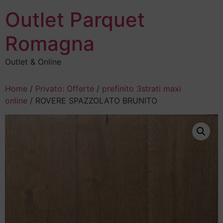
Outlet Parquet
Romagna
Outlet & Online
Home
/
Privato: Offerte
/
prefinito 3strati maxi
online
/ ROVERE SPAZZOLATO BRUNITO