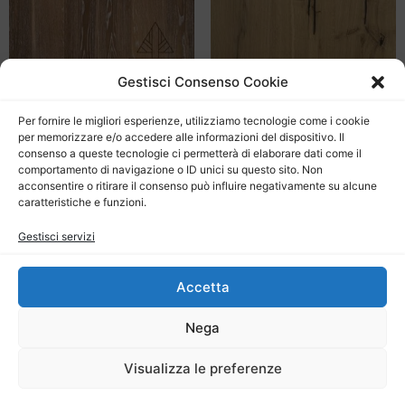
Gestisci Consenso Cookie
ROVERE naturale decapato
Per fornire le migliori esperienze, utilizziamo tecnologie come i cookie
ROVERE SPAZZOLATO
3 strip
per memorizzare e/o accedere alle informazioni del dispositivo. Il
NATURALE
consenso a queste tecnologie ci permetterà di elaborare dati come il
52,25
€
/ mq + IVA
55,99
€
comportamento di navigazione o ID unici su questo sito. Non
/ mq + IVA
acconsentire o ritirare il consenso può influire negativamente su alcune
Aggiungi al carrello
caratteristiche e funzioni.
Aggiungi al carrello
Gestisci servizi
Accetta
Nega
Copyright © 2020 – Powered by Parquet Romagna –
Outlet & Store – Forlì Cesena Ravenna |
Privacy Policy
|
Visualizza le preferenze
Coocki
e Policy
|
Termini e condizioni
|