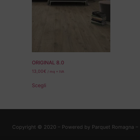
ORIGINAL 8.0
13,00
€
/ mq + IVA
Scegli
Copyright © 2020 – Powered by Parquet Romagna – Ou