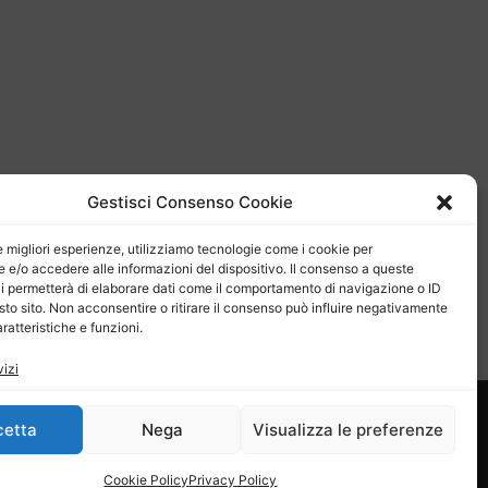
Gestisci Consenso Cookie
le migliori esperienze, utilizziamo tecnologie come i cookie per
e/o accedere alle informazioni del dispositivo. Il consenso a queste
i permetterà di elaborare dati come il comportamento di navigazione o ID
sto sito. Non acconsentire o ritirare il consenso può influire negativamente
ratteristiche e funzioni.
vizi
cetta
Nega
Visualizza le preferenze
ocki
e Policy
|
Termini e condizioni
|
Cookie Policy
Privacy Policy