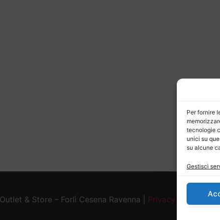
Per fornire 
memorizzare 
tecnologie c
unici su que
su alcune ca
Gestisci ser
Ac
tlet & Store – Forlì Cesena Ravenna |
Privacy Policy
| Co