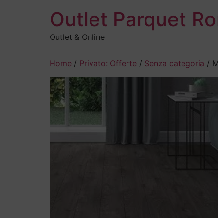
Outlet Parquet R
Outlet & Online
Home
/
Privato: Offerte
/
Senza categoria
/ M