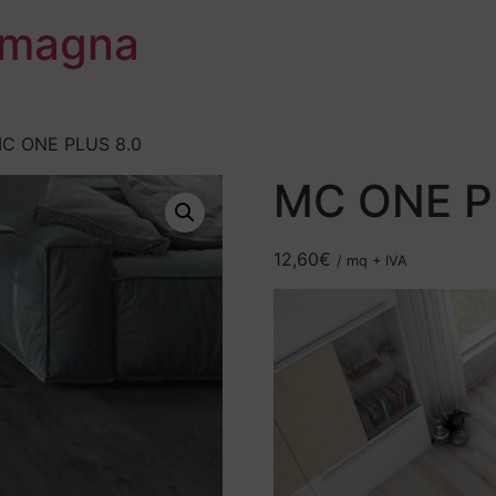
omagna
C ONE PLUS 8.0
MC ONE P
12,60
€
/ mq + IVA