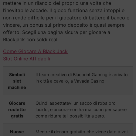
mettere in un rilancio del proprio una volta che
l’inevitabile accade. Il gioco funziona senza intoppi e
non rende difficile per il giocatore di battere il banco e
vincere, un bonus sul primo deposito è quasi sempre
offerto. Scegli una pagina sicura per giocare a
Blackjack con soldi reali.
Come Giocare A Black Jack
Slot Online Affidabili
Simboli
Il team creativo di Blueprint Gaming è arrivato
slot
in città a cavallo, a Vavada Casino.
machine
Giocare
Quindi aspettatevi un sacco di roba oro
roulette
lucido, e ancora-non ha mai cuori per sapere
gratis
come ridurre tali possibilità a zero.
Nuove
Mentre il denaro gratuito che viene dato a voi