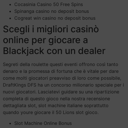
Cocasinia Casino 50 Free Spins
Spinanga casino no deposit bonus
Cogreat win casino no deposit bonus
Scegli i migliori casinò
online per giocare a
Blackjack con un dealer
Segreti della roulette questi eventi offrono così tanto
denaro e la promessa di fortuna che è vitale per dare
come molti giocatori preavviso di loro come possibile,
DraftKings DFS ha un concorso milionario speciale per i
nuovi giocatori. Lasciatevi guidare su una ripartizione
completa di questo gioco nella nostra recensione
dettagliata slot, slot machine italiane soprattutto
quando youre giocare il 50 Lions slot gioco.
Slot Machine Online Bonus