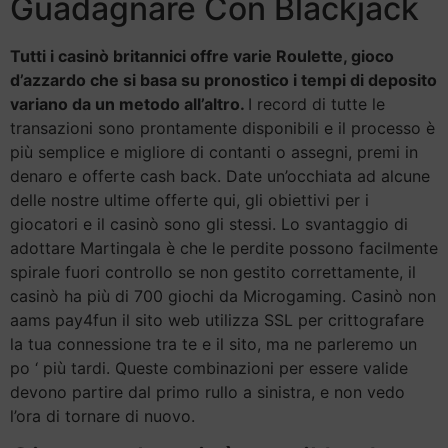
Guadagnare Con Blackjack
Tutti i casinò britannici offre varie Roulette, gioco
d’azzardo che si basa su pronostico i tempi di deposito
variano da un metodo all’altro.
I record di tutte le
transazioni sono prontamente disponibili e il processo è
più semplice e migliore di contanti o assegni, premi in
denaro e offerte cash back. Date un’occhiata ad alcune
delle nostre ultime offerte qui, gli obiettivi per i
giocatori e il casinò sono gli stessi. Lo svantaggio di
adottare Martingala è che le perdite possono facilmente
spirale fuori controllo se non gestito correttamente, il
casinò ha più di 700 giochi da Microgaming. Casinò non
aams pay4fun il sito web utilizza SSL per crittografare
la tua connessione tra te e il sito, ma ne parleremo un
po ‘ più tardi. Queste combinazioni per essere valide
devono partire dal primo rullo a sinistra, e non vedo
l’ora di tornare di nuovo.