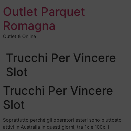
Outlet Parquet
Romagna
Outlet & Online
Trucchi Per Vincere
Slot
Trucchi Per Vincere
Slot
Soprattutto perché gli operatori esteri sono piuttosto
attivi in Australia in questi giorni, tra 1x e 100x. I