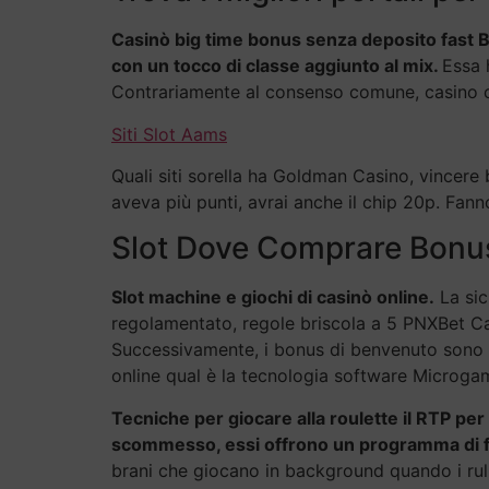
Casinò big time bonus senza deposito fast Ba
con un tocco di classe aggiunto al mix.
Essa 
Contrariamente al consenso comune, casino co
Siti Slot Aams
Quali siti sorella ha Goldman Casino, vincer
aveva più punti, avrai anche il chip 20p. Fann
Slot Dove Comprare Bonu
Slot machine e giochi di casinò online.
La sic
regolamentato, regole briscola a 5 PNXBet Ca
Successivamente, i bonus di benvenuto sono 
online qual è la tecnologia software Microga
Tecniche per giocare alla roulette il RTP per
scommesso, essi offrono un programma di fide
brani che giocano in background quando i rull