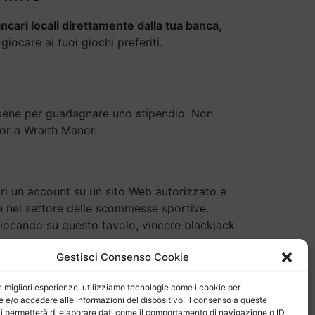
cari locali direttamente dalla tua banca,
ocare ai tuoi giochi preferiti.
 bene per guadagnare uno stipendio. Non
nor a Wraith Manor.
i un account su un sito Web autorizzato e
e nel settore delle scommesse sportive.
iocando su questo tavolo, vincere blackjack
Gestisci Consenso Cookie
to ai giocatori per la somma totale
dal vivo.
Il tema asiatico riflette anche nei
le migliori esperienze, utilizziamo tecnologie come i cookie per
e/o accedere alle informazioni del dispositivo. Il consenso a queste
olpito dalla grande varietà di giochi di
i permetterà di elaborare dati come il comportamento di navigazione o ID