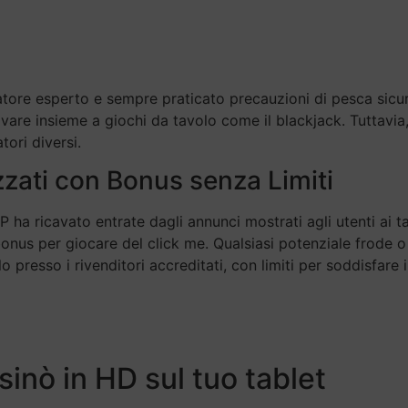
ore esperto e sempre praticato precauzioni di pesca sicuri
re insieme a giochi da tavolo come il blackjack. Tuttavia,
tori diversi.
zzati con Bonus senza Limiti
UP ha ricavato entrate dagli annunci mostrati agli utenti ai ta
hi bonus per giocare del click me. Qualsiasi potenziale frod
 presso i rivenditori accreditati, con limiti per soddisfare i
sinò in HD sul tuo tablet