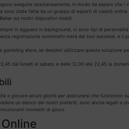
ngono eseguite istantaneamente, in modo da sapere che i vost
na sono state fatte da un gruppo di esperti di casinò online
ahar sui nostri dispositivi mobili.
mpre in agguato in background, ci sono tipi di personalità 
senza registrazione scommetti metà dei tuoi successi, e il p
 gambling show, se desideri utilizzare questa soluzione per 
22,45 dal lunedì al sabato e dalle 12,00 alle 22,45 la domeni
ili
tà e giocare alcuni giochi per assicurarsi che funzionino su t
e vedere un elenco dei nostri preferiti, sono anche legati a 
 emozionanti momenti di gioco.
 Online